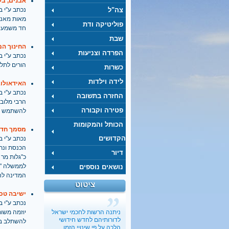
אבנים, בק
צה"ל
נכתב ע''י בתאריך
מאות מאנש
פוליטיקה ודת
חד משמעי 
שבת
החינוך המ
הפרדה וצניעות
נכתב ע''י בתאריך
הורים לתלמ
כשרות
לידה וילדות
האידאולוג
נכתב ע''י בתאריך
החזרה בתשובה
הרבי מלובב
פטירה וקבורה
להשתמש במי
הכותל והמקומות
מסמך חדש 
הקדושים
נכתב ע''י בתאריך
הכנסת ונת
דיור
כ"גלות מר 
לממשלה "לה
נושאים נוספים
המדינה לח
ציטוט
ישיבה טכנ
נכתב ע''י בתאריך
ניתנה הרשות לחכמי ישראל
יוזמה משות
לדורותיהם לחדש חידושי
להשתלב ב
הלכה על פי שינויי הזמן...