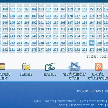
0
149
148
147
146
145
144
143
142
141
140
139
138
137
136
13
9
168
167
166
165
164
163
162
161
160
159
158
157
156
155
15
8
187
186
185
184
183
182
181
180
179
178
177
176
175
174
17
7
206
205
204
203
202
201
200
199
198
197
196
195
194
193
19
6
225
224
223
222
221
220
219
218
217
216
215
214
213
212
21
5
244
243
242
241
240
239
238
237
236
235
234
233
232
231
23
4
263
262
261
260
259
258
257
256
255
254
253
252
251
250
24
3
282
281
280
279
278
277
276
275
274
273
272
271
270
269
26
תוכל לפעול?
in
| משרד: 077-5304131
חדשות חדו''ש
|
ידיעון
|
איך תוכל לפעול?
|
צור קשר
|
English
|
מדיה
|
דת ומדינה במספרים
|
קישורים