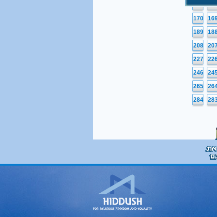
151
15
170
16
189
18
208
20
227
22
246
24
265
26
284
28