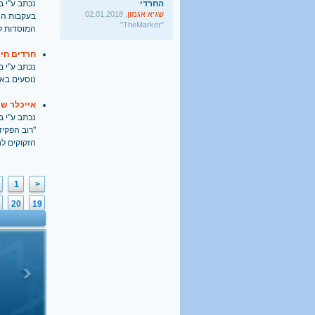
נכתב ע''י בתאריך
שגיא אגמון
, 02.01.2018
בעקבות הח
"TheMarker"
המוסדות ל
היו שלום מרכולים. ברוך
הבא מאבק דת
חרדים חיב
גלעד קריב
, 09.01.2018
נכתב ע''י בתאריך
"הארץ"
נוסעים בא
אייכלר שו
נכתב ע''י בתאריך
"רוב הפקיד
הזקוקים לח
1
<
20
19
39
38
58
57
77
76
96
95
6
115
114