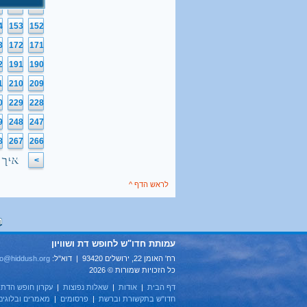
5
134
133
4
153
152
3
172
171
2
191
190
1
210
209
0
229
228
9
248
247
8
267
266
איך 
>
לראש הדף ^
עמותת חדו"ש לחופש דת ושוויון
רח' האומן 22, ירושלים 93420 | דוא''ל:
fo@hiddush.org
כל הזכויות שמורות © 2026
דף הבית
|
אודות
|
שאלות נפוצות
|
עקרון חופש הדת
|
חדו"ש בתקשורת וברשת
|
פרסומים
|
מאמרים ובלוגים