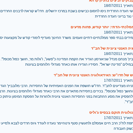
בוקים וביצים בחניון קרתא
 18/07/2011
י העדה החרדית ניסו לחסום כבישים בשבת במרכז ירושלים. חדו"ש קוראת לרבנים החרדים 
נגד בריוני העדה החרדית
מלכתי-הדתי: יותר קודש, פחות מדעים
 18/07/2011
ידים בבתי ספר ממלכתיים-דתיים זועמים: משרד החינוך מעדיף לימודי קודש על מקצועות יסו
יה האנטי ציונית של חב"ד
 18/07/2011
יץ' מנחם מנדל שניאורסון הגדיר את הקמת המדינה כ"פשע", ו"גלות מר, חושך כפול מכופל".
לים "מדינת ישראל". חסידיו הגדירו אותו כאחד מגדולי הלוחמים בציונות
של חדו"ש: האידאולוגיה האנטי ציונית של חב"ד
 17/07/2011
ניהו מצדיעים לחב"ד. חדו"ש חושפת את הפנים האמיתיות של החסידות. הרבי מלובביץ' הגדי
וחושך כפול ומכופל". בכירים בחסידות מתארים את הרבי כאחד מגדולי הלוחמים בציונות. הרב
פסיק את מסע ההתבזות בפני החסידות האנטי ציונית ולהורות על הפסקת המימון וניתוק כל
ב"ד".
ולוגית תוקם בבסיס ג'וליס
 17/07/2011
פת לח"כ הרב חיים אמסלם ולתעשיין סטף ורטהיימר נועדה לעודד גיוס חרדים לצבא ולסייע 
שוק העבודה