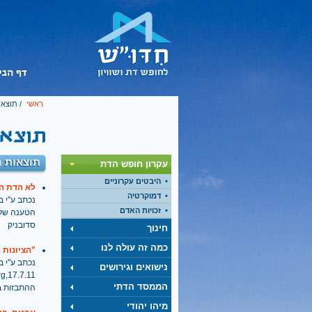
ראשי
/ תוצאו
תוצאות ח
עקרון חופש הדת
היבטים עקרוניים
לא הדת הי
דמוקרטיה
נכתב ע''י בתאריך
זכויות האדם
הטענה שלא 
סדובניק
חינוך
כמה זה עולה לנו
"הציונות 
נכתב ע''י בתאריך
נישואים וגירושים
הממסד הדתי
ההתבזות בפ
מיהו יהודי