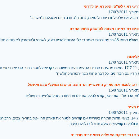
עי ראוי לש"ס והיא ראויה לדרעי
 17/07/2011
הוביל את ש"ס לחרדיות הליטאית, כתב ח"כ הרב חיים אמסלם ב"מעריב"
נים רפורמים: מצווה להיאבק בחוק החרם
 17/07/2011
בגילוי דעת שעליו חתמו 85 רבנים ורבות נאמר כי בלי הזכות להביע דעה, לשכנע ולהתארגן לא תהיה
לימות
 17/07/2011
קול ישראל, 17.7.11. מאות מפגינים חרדים התעמתו עם המשטרה בקריאה לסגור רחוב הנביאים בשבת
הדין עם הבריונים, כל דבר פחות מכך יתפרש כחולשה"
רה: לסגור את פארק התעשייה הר חוצבים, שבו מפעלי טבע ואינטל
 15/07/2011
ש, הרב עו"ד אורי רגב, קורא לסלק את יהדות התורה מהקואליציה בירושלים
 העיר
 14/07/2011
גלובס, 14.7.11. נציגי יהדות התורה בעיריית י-ם קוראים לסגור את פארק ההיי-טק בהר-חוצבים. הרב 
ה ולהקים קואליציה שלא תחבל בכלכלת העיר.
ב נגד בדיקת האפליה בסמינרים חרדיים