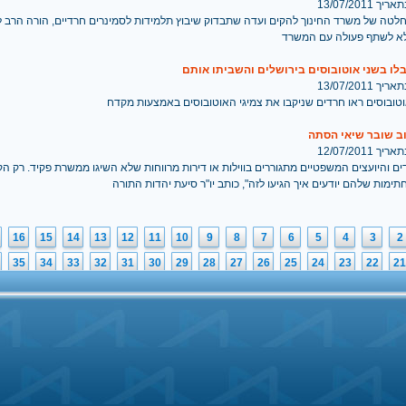
 13/07/2011
לטה של משרד החינוך להקים ועדה שתבדוק שיבוץ תלמידות לסמינרים חרדיים, הורה הרב ל
א לשתף פעולה עם המשרד
לו בשני אוטובוסים בירושלים והשביתו אותם
 13/07/2011
וטובוסים ראו חרדים שניקבו את צמיגי האוטובוסים באמצעות מקדח
ב שובר שיאי הסתה
 12/07/2011
ים והיועצים המשפטיים מתגוררים בווילות או דירות מרווחות שלא השיגו ממשרת פקיד. רק הק
תימות שלהם יודעים איך הגיעו לזה", כותב יו"ר סיעת יהדות התורה
16
15
14
13
12
11
10
9
8
7
6
5
4
3
2
35
34
33
32
31
30
29
28
27
26
25
24
23
22
21
54
53
52
51
50
49
48
47
46
45
44
43
42
41
40
73
72
71
70
69
68
67
66
65
64
63
62
61
60
59
92
91
90
89
88
87
86
85
84
83
82
81
80
79
78
2
111
110
109
108
107
106
105
104
103
102
101
100
99
98
97
1
130
129
128
127
126
125
124
123
122
121
120
119
118
117
11