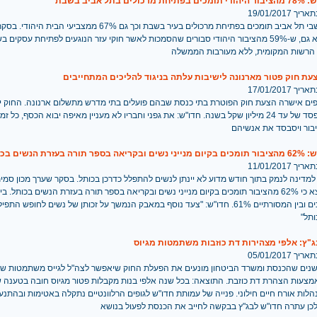
ים בתל אביב בשבת
 19/01/2017
84% מתושבי תל אביב תומכים בפתיחת מרכולים בעיר בשבת וכך גם 67% ממצביעי הב
סמית נמצא גם, ש-59% מהציבור היהודי סבורים שהסמכות לאשר חוקי עזר הנוגעים לפתיחת עסקים
י הרשות המקומית, ללא מעורבות הממשלה
עת חוק פטור מארנונה לישיבות עלתה בניגוד להליכים המתחייבים
 17/01/2017
ים אישרה הצעת חוק הפוטרת בתי כנסת שבהם פועלים בתי מדרש מתשלום ארנונה. החוק יס
ירושלים הפסד של עד 24 מיליון שקל בשנה. חדו"ש: את גפני וחבריו לא מעניין מאיפה יבוא הכסף, כל 
בור ויסבסד את אנשיהם
זרת הנשים בכותל המערבי
 11/01/2017
למדינה לנמק בתוך חודש מדוע לא יינתן לנשים להתפלל כדרכן בכותל. בסקר שערך מכון סמי
חדו"ש נמצא כי 62% מהציבור תומכים בקיום מנייני נשים ובקריאה בספר תורה בעזרת הנשים בכותל. ב
86% תומכים ובין המסורתיים 61%. חדו"ש: "צעד נוסף במאבק הנמשך על זכותן של נשים לחופש ה
תל"
"ץ: אלפי מצהירות דת כוזבות משתמטות מגיוס
 05/01/2017
נים שהכנסת ומשרד הביטחון מונעים את הפעלת החוק שיאפשר לצה"ל לגייס משתמטות 
מצעות הצהרת דת כוזבת. התוצאה: בכל שנה אלפי בנות מקבלות פטור מגיוס חובה בטענה ש
לות אורח חיים חילוני. פנייה של עמותת חדו"ש לגופים הרלוונטיים נתקלה באטימות ובהתנע
לכן עתרה חדו"ש לבג"ץ בבקשה לחייב את הכנסת לפעול בנושא