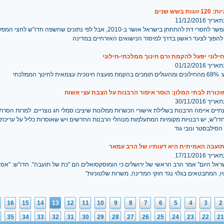
ת בשש שנים
 11/12/2016
החוק המאפשר לחסרי דת להתחתן בישראל אושר ב-2010, אבל לפי נתונים שחשפה חדו"
להפוך לצעד ראשון בדרך למיסוד הנישואים האזרחיים במדינה
ילוני יפעל להקמת זרם חינוך ממלכתי-חילוני
 01/12/2016
חינוך הממלכתי
כורת לבתי המלון: הוסר איסור הרבנות על הצבת עצי אשוח
 30/11/2016
תיים איימה הרבנות בשלילת אישורי הכשרות ממלונות שיציבו סמלי חג נוצריים. למרות הסרת
דו"ש, יש רבנויות מקומיות המתעלמות מנוהלי הרבנות החדשים ויש שאוסרות כליל על עריכת 
הסילבסטר ונובי גוד
תועבה האמיתית היא דעותיו של הרב עמאר
 17/11/2016
שראל היום" אמר הרב הראשי של ירושלים כי הומוסקסואלים הם "כת של תועבה". חדו"ש: "אסו
ו, המתבטאים בגלוי נגד חוקי המדינה, משרות שלטוניות"
16
15
14
13
12
11
10
9
8
7
6
5
4
3
2
35
34
33
32
31
30
29
28
27
26
25
24
23
22
21