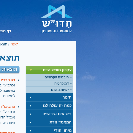
ראשי
/ תוצאו
תוצאות ח
עקרון חופש הדת
היבטים עקרוניים
רב חרדי: 
דמוקרטיה
נכתב ע''י בתאריך
זכויות האדם
בתשובה לש
לתאונות
חינוך
כמה זה עולה לנו
הרב עו"ד 
נכתב ע''י בתאריך
נישואים וגירושים
מנכ"ל חדו"
הממסד הדתי
העותרים הצ
מיהו יהודי