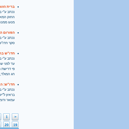
ברית הזוגיות: 120 זוגו
נכתב ע''י בתאריך
מנעו ממנו 
הפורום הח
נכתב ע''י בתאריך
סקר חדו"ש: 68% מהחילונים ומהעולים תומכים בהקמת מועצה חינוכית עצמאית ל
חדו"ש בתז
נכתב ע''י בתאריך
עד לפני שנ
פי דרישת ח
חג המולד, 
חדו"ש: ה
נכתב ע''י בתאריך
בראיון ל"י
עמאר ודומי
1
<
20
19