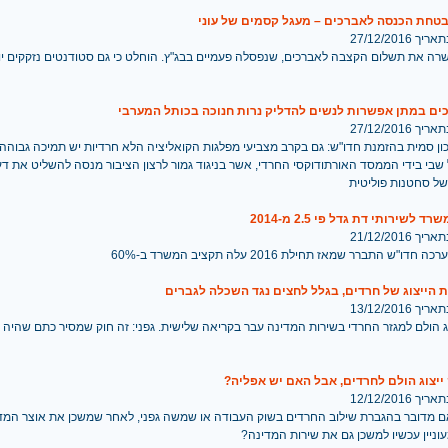
בטחת הכנסה לאברכים – מעגל קסמים של עוני
 27/12/2016
רה את תשלום הקצבה לאברכים, שנפסלה פעמיים בבג"ץ. הוחלט כי גם סטודנטים נזקקים יו
 27/12/2016
ן סמית בהזמנת חדו"ש: גם בקרב מצביעי מפלגות הקואליציה הלא חרדיות יש תמיכה גבוהה 
שבי בידי הממסד האורתודוקסי החרדי, אשר בניגוד גמור לרצון הציבור מנסה להשליט את דע
ל סחטנות פוליטית
 לשירותי דת גדל פי 2.5 מ-2014
 21/12/2016
ו"ש התברר שמאז תחילת 2016 עלה תקציב המשרד ב-60%
 הייצוג של חרדים, בגלל לחצים נגד השכלה לגברים
 13/12/2016
ג הולם למגזר החרדי בשירות המדינה עבר בקריאה שלישית. גפני: זה חוק שמסיר כתם שהיה 
ייצוג הולם לחרדים, אבל האם יש אפליה?
 12/12/2016
ם מדובר בהגברת שילוב החרדים בשוק העבודה או שמשה גפני, לאחר שמשכן את אוצר המד
עוניין עכשיו למשכן גם את שירות המדינה?