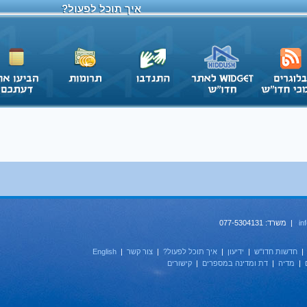
איך תוכל לפעול?
>
46
45
44
43
42
41
40
in
| משרד: 077-5304131
חדשות חדו''ש
|
ידיעון
|
איך תוכל לפעול?
|
צור קשר
|
English
|
מדיה
|
דת ומדינה במספרים
|
קישורים