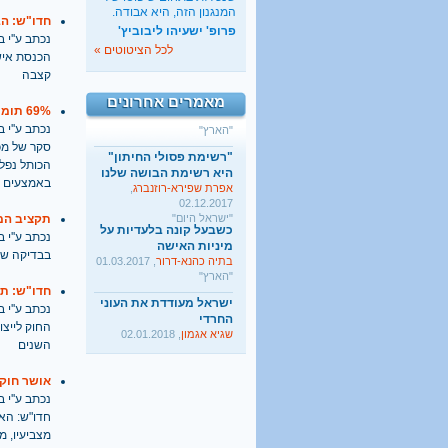
החרדי
המנגנון הזה, היא אבודה.
שגיא אגמון
, 02.01.2018
חדו"ש: ה
פרופ' ישעיהו ליבוביץ'
"TheMarker"
נכתב ע''י בתאריך
לכל הציטוטים »
הכנסת איש
היו שלום מרכולים. ברוך
קצבה
הבא מאבק דת
גלעד קריב
, 09.01.2018
מאמרים אחרונים
"הארץ"
69% תומכים במתן אפשרות לנשים להדליק נרות חנוכה בכותל המערבי
נכתב ע''י בתאריך
"רשימת פסולי החיתון"
סקר של מכו
היא רשימת הבושה שלנו
אפרת שפירא-רוזנברג
,
הכותל נפל 
02.12.2017
באמצעים ש
"ישראל היום"
כשבעל קונה בלעדיות על
תקציב המשרד
מיניות האישה
נכתב ע''י בתאריך
בתיה כהנא-דרור
, 01.03.2017
"הארץ"
בבדיקה שערכה חד
ישראל מעודדת את העוני
חדו"ש: תת
החרדי
נכתב ע''י בתאריך
שגיא אגמון
, 02.01.2018
"TheMarker"
החוק לייצו
השנים
היו שלום מרכולים. ברוך
הבא מאבק דת
אושר חוק 
גלעד קריב
, 09.01.2018
"הארץ"
נכתב ע''י בתאריך
חדו"ש: הא
מצביעיו, מ