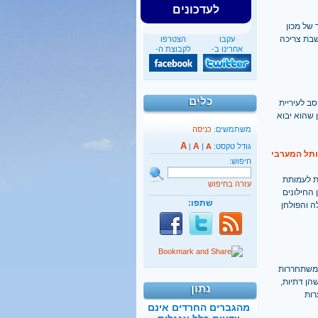
לעדכונים
ית היהודי. בסקר של מכון
 בשבת צריכה
עקבו
הצטרפו
אחרינו ב-
לקבוצת ה-
כלים
ב לעיריית
זמן שהוא יבוא
משתמשים:
כניסה
A
A
גודל טקסט:
A
|
|
חיפוש:
ת לעמותת
עזרה בחיפוש
ין החילונים
שתפו:
תפילה והפולחן
40%
מהגברים החרדים אינם
יודעים כלל אנגלית
שמשתחררות
הן דתיות,
נתון
קראו בהרחבה
רות