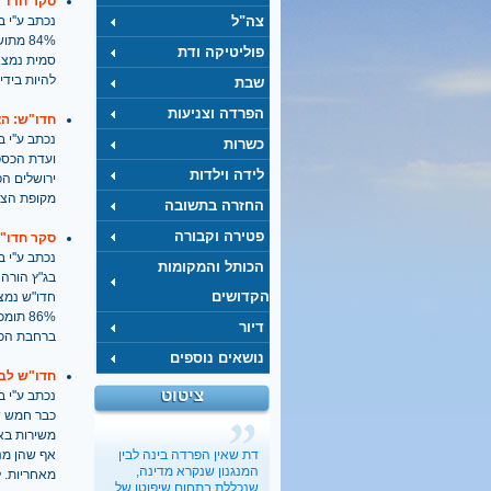
סקר חדו"ש: 78% מהציבור היהודי תומכים בפתיחת מרכול
צה"ל
נכתב ע''י בתאריך
פוליטיקה ודת
להיות ביד
שבת
הפרדה וצניעות
חדו"ש: הצ
נכתב ע''י בתאריך
כשרות
ועדת הכספ
לידה וילדות
מקופת הצי
החזרה בתשובה
פטירה וקבורה
סקר חדו"ש: 62% מהציבור תומכים בקיום מנייני נשים ובקריאה בספר תורה בע
נכתב ע''י בתאריך
הכותל והמקומות
בג"ץ הורה 
הקדושים
דיור
ברחבת הכו
נושאים נוספים
חדו"ש לבג
ציטוט
נכתב ע''י בתאריך
כשבעל קונה בלעדיות על
מיניות האישה
כבר חמש ש
בתיה כהנא-דרור
, 01.03.2017
משירות בא
"הארץ"
דת שאין הפרדה בינה לבין
אף שהן מנה
המנגנון שנקרא מדינה,
מאחריות. 
ישראל מעודדת את העוני
שנכללת בתחום שיפוטו של