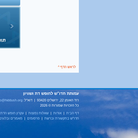
39
38
לראש הדף ^
עמותת חדו"ש לחופש דת ושוויון
רח' האומן 22, ירושלים 93420 | דוא''ל:
fo@hiddush.org
כל הזכויות שמורות © 2026
דף הבית
|
אודות
|
שאלות נפוצות
|
עקרון חופש הדת
|
חדו"ש בתקשורת וברשת
|
פרסומים
|
מאמרים ובלוגים