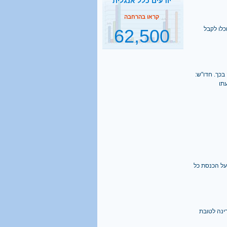
62,500
תלמידי ישיבות בהסדר
דחיית השירות
כלו לקבל
קראו בהרחבה
2500
בכך. חדו"ש:
נסיעות הפרדה ביום
תו
קראו בהרחבה
1 מכל 6
בני 18 מתגייס לישיבה
קראו בהרחבה
על הכנסת כל
40%
מהגברים החרדים אינם
יודעים כלל אנגלית
ינה לטובת
קראו בהרחבה