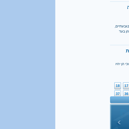
גבעתיים,
הן בעד
ת
 הן יהיו
18
17
37
36
56
55
75
74
94
93
113
11