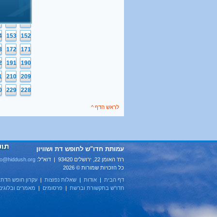
6
115
114
5
134
133
4
153
152
3
172
171
2
191
190
1
210
209
0
229
228
לראש הדף ^
עמותת חדו"ש לחופש דת ושוויון
רח' האומן 22, ירושלים 93420 | דוא''ל:
fo@hiddush.org
כל הזכויות שמורות © 2026
דף הבית
|
אודות
|
שאלות נפוצות
|
עקרון חופש הדת
|
חדו"ש בתקשורת וברשת
|
פרסומים
|
מאמרים ובלוגים