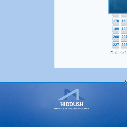
132
13
151
15
170
16
189
18
208
20
227
22
 לפעול?