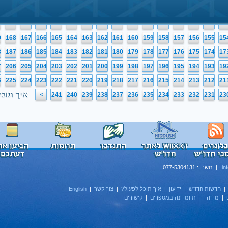
1
130
129
128
127
126
125
124
123
122
121
120
119
118
117
11
0
149
148
147
146
145
144
143
142
141
140
139
138
137
136
13
9
168
167
166
165
164
163
162
161
160
159
158
157
156
155
15
8
187
186
185
184
183
182
181
180
179
178
177
176
175
174
17
7
206
205
204
203
202
201
200
199
198
197
196
195
194
193
19
6
225
224
223
222
221
220
219
218
217
216
215
214
213
212
21
איך תוכל
>
241
240
239
238
237
236
235
234
233
232
231
23
in
| משרד: 077-5304131
חדשות חדו''ש
|
ידיעון
|
איך תוכל לפעול?
|
צור קשר
|
English
|
מדיה
|
דת ומדינה במספרים
|
קישורים