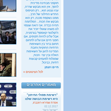
תוקפני מבחינה מדינית:
להפך, אין הוא מבקש שררה,
עניו וצנוע הוא... רק הטיפוס
החדש החילוני של הרב...
ממנו נשקפת סכנה, רק הוא
מבקש את הכוח... המלחמה
תהיה כבדה. אני רואה שצפוי
לנו משהו שאולי יזכיר את
ה'קולטור-קאמפף' בגרמניה,
אבל עלינו להיות תקיפים, אם
כשבעל קונה בלעדיות על
חפצי חיים אנו:עלינו לתחום
מיניות האישה
תחום ברור בין השאיפות
בתיה כהנא-דרור
, 01.03.2017
הדתיות החוקיות וחובת
"הארץ"
המדינה להגן על השאיפות
האלה ובין יצר- הכוח,
ישראל מעודדת את העוני
שמגלות לפעמים קבוצות
החרדי
דתיות, כביכול.
שגיא אגמון
, 02.01.2018
חיים ויצמן
"TheMarker"
לכל הציטוטים »
היו שלום מרכולים. ברוך
הבא מאבק דת
גלעד קריב
, 09.01.2018
מאמרים אחרונים
"הארץ"
"רשימת פסולי החיתון"
היא רשימת הבושה שלנו
אפרת שפירא-רוזנברג
,
02.12.2017
"ישראל היום"
כשבעל קונה בלעדיות על