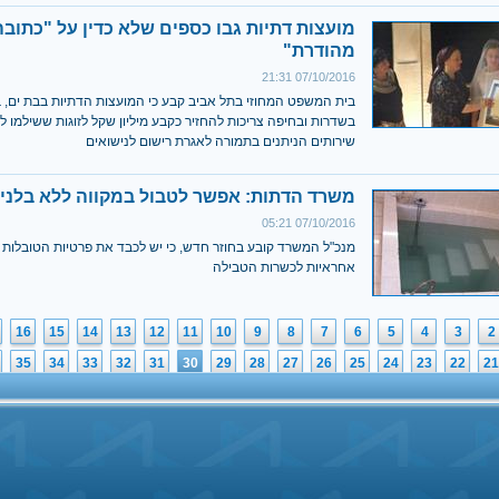
מועצות דתיות גבו כספים שלא כדין על "כתובה
מהודרת"
07/10/2016 21:31
בית המשפט המחוזי בתל אביב קבע כי המועצות הדתיות בבת ים, ב
בשדרות ובחיפה צריכות להחזיר כקבע מיליון שקל לזוגות ששילמו ל
שירותים הניתנים בתמורה לאגרת רישום לנישואים
משרד הדתות: אפשר לטבול במקווה ללא בלני
07/10/2016 05:21
מנכ"ל המשרד קובע בחוזר חדש, כי יש לכבד את פרטיות הטובלות וכי
אחראיות לכשרות הטבילה
16
15
14
13
12
11
10
9
8
7
6
5
4
3
2
35
34
33
32
31
30
29
28
27
26
25
24
23
22
21
54
53
52
51
50
49
48
47
46
45
44
43
42
41
40
73
72
71
70
69
68
67
66
65
64
63
62
61
60
59
92
91
90
89
88
87
86
85
84
83
82
81
80
79
78
2
111
110
109
108
107
106
105
104
103
102
101
100
99
98
97