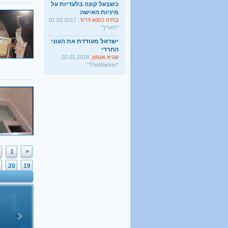
מיניות האישה
בתיה כהנא-דרור
, 01.03.2017
"הארץ"
ישראל מעודדת את העוני
החרדי
שגיא אגמון
, 02.01.2018
"TheMarker"
היו שלום מרכולים. ברוך
הבא מאבק דת
גלעד קריב
, 09.01.2018
"הארץ"
1
<
20
19
39
38
58
57
77
76
96
95