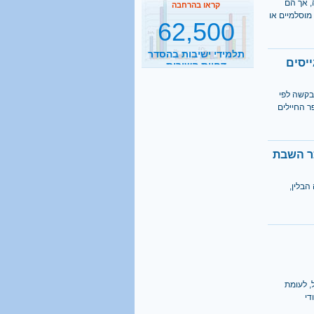
פילה, אך הם
מוסלמיים או
תלמידי ישיבות בהסדר
דחיית השירות
קראו בהרחבה
יסים
2500
בקשה לפי
נסיעות הפרדה ביום
1 חרדים שערקו מהצבא ב-2014 במספר החיילים
קראו בהרחבה
כר השבת
1 מכל 6
בני 18 מתגייס לישיבה
הבלין,
קראו בהרחבה
40%
מהגברים החרדים אינם
יודעים כלל אנגלית
בחינוך הממלכתי-הדתי מקבל 17,200 שקל, לעומת
קראו בהרחבה