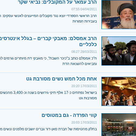
הרב עמאר על המקובלים: נביאי שקר
04/04/2011 07:55
הרב הראשי הספרדי יוצא נגד מקובלים המייעצים לאנשי עסקים: ה
בעבירות חמורות
הרב אמסלם: מאבקי קברים – בגלל אינטרסים
כלכליים
28/03/2011 08:27
ח"כ אמסלם כותב ב"כיכר השבת", כי מאבקי דת מיותרים גורמים ל
ומביאים להשנאת הדת
אחת מכל חמש נשים מסורבת גט
17/03/2011 20:20
בישראל נפתחים כ-17 אלף תיקי גירוש
מסורבות גט
קווי הפרדה - גם במטוסים
17/03/2011 20:03
בחלק מהטיסות של חברת סאן-דור גברים יושבים מלפנים ונשים מ