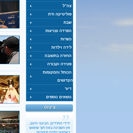
צה"ל
פוליטיקה ודת
שבת
הפרדה וצניעות
כשרות
לידה וילדות
החזרה בתשובה
פטירה וקבורה
הכותל והמקומות
הקדושים
דיור
נושאים נוספים
ציטוט
כשבעל קונה בלעדיות על
מיניות האישה
ידידי החרדים, הבינוני היטב,
בתיה כהנא-דרור
, 01.03.2017
אין השכינה באה תוך שימוש
"הארץ"
באמצעי כפייה חיצוניים.