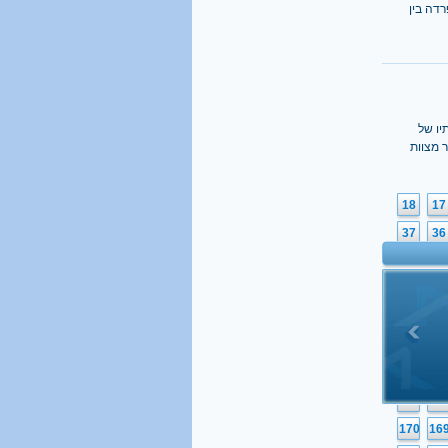
רדה בין
תיו של
 מצוות
18
17
37
36
56
55
75
74
94
93
113
11
132
13
151
15
170
16