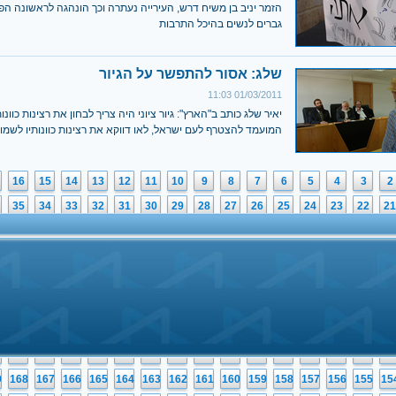
הזמר יניב בן משיח דרש, העירייה נעתרה וכך הונהגה לראשונה הפ
גברים לנשים בהיכל התרבות
שלג: אסור להתפשר על הגיור
01/03/2011 11:03
יאיר שלג כותב ב"הארץ": גיור ציוני היה צריך לבחון את רצינות כוונו
המועמד להצטרף לעם ישראל, לאו דווקא את רצינות כוונותיו לשמור
16
15
14
13
12
11
10
9
8
7
6
5
4
3
2
35
34
33
32
31
30
29
28
27
26
25
24
23
22
21
54
53
52
51
50
49
48
47
46
45
44
43
42
41
40
73
72
71
70
69
68
67
66
65
64
63
62
61
60
59
92
91
90
89
88
87
86
85
84
83
82
81
80
79
78
2
111
110
109
108
107
106
105
104
103
102
101
100
99
98
97
1
130
129
128
127
126
125
124
123
122
121
120
119
118
117
11
0
149
148
147
146
145
144
143
142
141
140
139
138
137
136
13
9
168
167
166
165
164
163
162
161
160
159
158
157
156
155
15