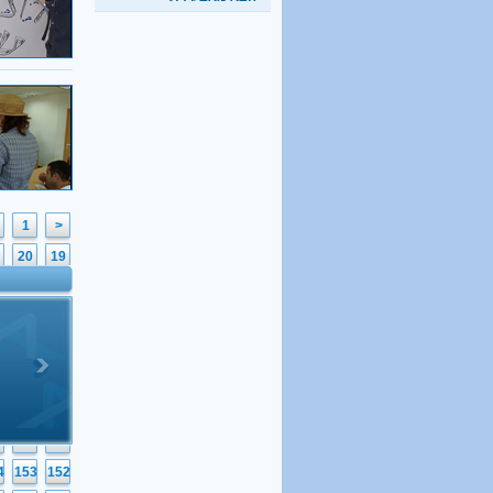
1
<
20
19
39
38
58
57
77
76
96
95
6
115
114
5
134
133
4
153
152