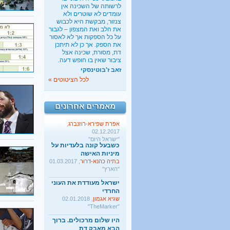
לרשותה של השכינה אין
ישראל מעודדת את העוני
עומדים לא שוטרים ולא
החרדי
צנזור, מבקשת היא לכבוש
שגיא אגמון
, 02.01.2018
את הלב ואת המצפון – לגבור
"TheMarker"
על כל הספקות אך לא לאסור
את הספק. אך כן לא תיתכן
היו שלום מרכולים. ברוך
דת, מסורת, שכינה אצל
הבא מאבק דת
ציבור שאין בו חופש דעה.
גלעד קריב
, 09.01.2018
זאב ז'בוטינסקי
"הארץ"
לכל הציטוטים »
"רשימת פסולי החיתון"
היא רשימת הבושה שלנו
אפרת שפירא-רוזנברג
,
מאמרים אחרונים
02.12.2017
"ישראל היום"
כשבעל קונה בלעדיות על
מיניות האישה
בתיה כהנא-דרור
, 01.03.2017
"הארץ"
ישראל מעודדת את העוני
החרדי
שגיא אגמון
, 02.01.2018
"TheMarker"
היו שלום מרכולים. ברוך
הבא מאבק דת
גלעד קריב
, 09.01.2018
"הארץ"