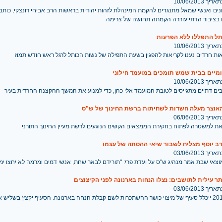
 10/06/2013
נים ואנשי שמאל מתנגדים להקמת המינהלת לזהות יהודית בראשות הרב אביחי רונצקי, כותבת
תל התפללו ללא הפרעות
 10/06/2013
ות חרדים נענו לקריאות להפגין בשעת התפילה של נשות הכותל לרגל ראש חודש תמוז
מיים בבית שמש תומכים במועמד חילוני
 10/06/2013
ים דתיים מתגייסים לטובת המועמד אלי כהן, כדי למנוע את המשך ההקצנה החרדית בעיר
האוצר מעלה חשדות לשחיתות ברשת החינוך של ש"ס
 06/06/2013
את למשטרה לפתוח בחקירת הממצאים הקשים הנוגעים לרשת מעיין החינוך התורני
ב יוסף מצליח לשבור שיאי ההסתה של עצמו
 03/06/2013
צאי שבת אמר מנהיג ש"ס על ועדת פרי: "תורידם לבאר שחת, אנשי דמים ומרמה לא יחצו ימ
תר עילית לתושבים: נצלו הנחות בארנונה לפני הקיצוצים
 03/06/2013
בתקציב 2014 ייכלל סעיף של מיצוי כושר ההשתכרות לשם קבלת הנחה בארנונה. הסעיף יקצץ בשלי