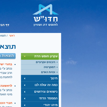
ראשי
/ תוצאו
תוצאות ח
עקרון חופש הדת
היבטים עקרוניים
בחורי ישי
דמוקרטיה
נכתב ע''י בתאריך
זכויות האדם
הרב עובדי
לחתונת בתו
חינוך
כמה זה עולה לנו
לראשונה: 
נכתב ע''י בתאריך
נישואים וגירושים
מינוי הוו
הממסד הדתי
חברי הכנ
מיהו יהודי