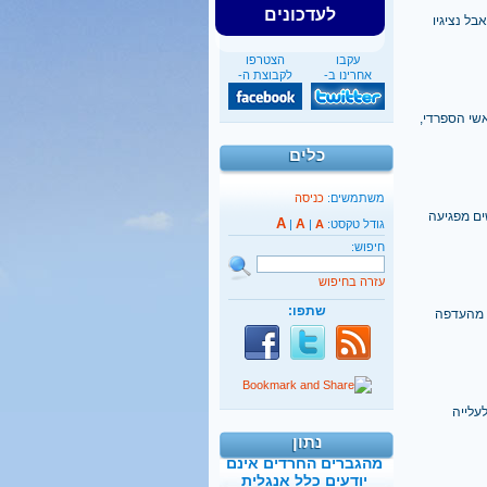
לעדכונים
בל נציגיו
עקבו
הצטרפו
אחרינו ב-
לקבוצת ה-
שי הספרדי,
כלים
משתמשים:
כניסה
ים מפגיעה
A
A
גודל טקסט:
A
|
|
חיפוש:
עזרה בחיפוש
שתפו:
החרדית גם מהעדפה
40%
מהגברים החרדים אינם
יודעים כלל אנגלית
עלייה
נתון
קראו בהרחבה