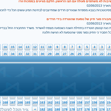
יבות לא משתפים פעולה עם הצו הראשון. חלקם מגיעים במסכות זורו
 02/06/2013
סיכוטכניות בצבא מספרות שצעירים חרדים שמתייצבים לבחינות המיון עושים הכל כדי להכ
בורה סגר תיק של נוסעת שהוטרדה בידי חרדים
 02/06/2013
 נעה קנטמן הוטרדה בתחילת השנה כשנסעה מצפת לאשדוד. משרד התחבורה החל בבדיק
ל הסביר כי התיק נסגר מפני שהנוסעת לא הגישה תלונה
16
15
14
13
12
11
10
9
8
7
6
5
4
3
2
35
34
33
32
31
30
29
28
27
26
25
24
23
22
21
54
53
52
51
50
49
48
47
46
45
44
43
42
41
40
73
72
71
70
69
68
67
66
65
64
63
62
61
60
59
92
91
90
89
88
87
86
85
84
83
82
81
80
79
78
2
111
110
109
108
107
106
105
104
103
102
101
100
99
98
97
1
130
129
128
127
126
125
124
123
122
121
120
119
118
117
11
0
149
148
147
146
145
144
143
142
141
140
139
138
137
136
13
9
168
167
166
165
164
163
162
161
160
159
158
157
156
155
15
איך תוכל לפעול?
>
182
181
180
179
178
177
176
175
174
17