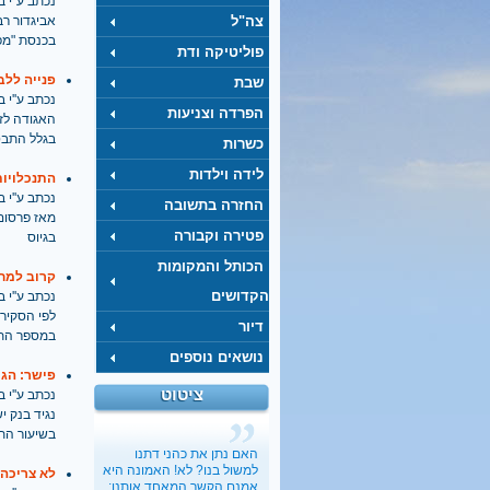
נכתב ע''י בתאריך
צה"ל
אביגדור רב
בכנסת "מפ
פוליטיקה ודת
פנייה ללב
שבת
נכתב ע''י בתאריך
הפרדה וצניעות
האגודה לז
בגלל התבטא
כשרות
לידה וילדות
התנכלויות
נכתב ע''י בתאריך
החזרה בתשובה
מאז פרסום
פטירה וקבורה
בגיוס
הכותל והמקומות
קרוב למחצ
הקדושים
נכתב ע''י בתאריך
דיור
במספר התח
נושאים נוספים
פישר: הגי
ציטוט
נכתב ע''י בתאריך
נגיד בנק י
בשיעור התע
האם נתן את כהני דתנו
למשול בנו? לא! האמונה היא
לא צריכה 
אמנם הקשר המאחד אותנו;