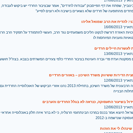
 17/06/2013
ינוביץ', שפתח את דף הפייסבוק "עבודות לחרדים", אומר שבציבור החרדי יש ביקוש לעבודה, א
חדים מהתופעה של חרדים שלא נשארים בישיבה ולא רוצים לסייע"
ני: להדיח את הרב שמואל אליהו
 16/06/2013
כויות האזרח דורשת לנקוט הליכים משמעתיים נגד הרב, העשוי להתמודד על תפקיד הרב הרא
ויות גזעניות המיוחסות לו
 לעשרות חיילים חרדים
 13/06/2013
 מסקנות ועדת פרי גברה העוינות בציבור החרדי כלפי צעירים המשרתים בצבא. בצה"ל חושש
ית הדירות ששיווק משרד השיכון – באזורים חרדיים
 12/06/2013
לפי הסקירה הרבעונית של משרד השיכון, בתחילת 2013 נהנו אזורי הביקוש של האוכלוסייה 
לות הבנייה
דול בשיעור התעסוקה, כנראה לא בגלל החרדים והערבים
 12/06/2013
שראל היוצא אמר בכנס במרכז הבינתחומי הרצליה, כי לא ברור איזה חלק באוכלוסייה אחראי ל
סוקה שנרשמה ב-2012
שינהלו לי את הזהות