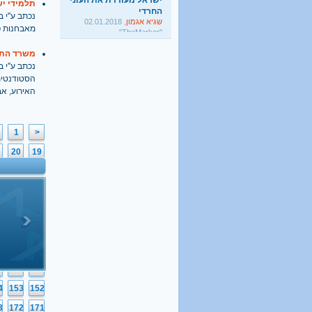
תלמידי יש
שגיא אגמון
, 02.01.2018
נכתב ע''י בתאריך
"TheMarker"
מאבחנות פ
היו שלום מרכולים. ברוך
הבא מאבק דת
משרד התח
גלעד קריב
, 09.01.2018
נכתב ע''י בתאריך
"הארץ"
הסטודנטית
האירוע, אב
1
<
20
19
39
38
58
57
77
76
96
95
6
115
114
5
134
133
4
153
152
3
172
171