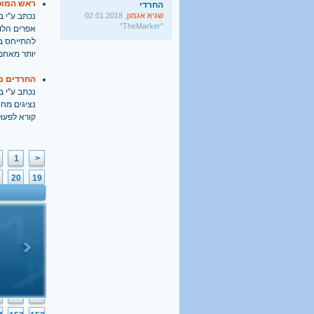
ראש המוס
שגיא אגמון
, 02.01.2018
נכתב ע''י בתאריך
"TheMarker"
אפרים הלוי
היו שלום מרכולים. ברוך
להתייחס ב
הבא מאבק דת
יותר מאחמ
גלעד קריב
, 09.01.2018
"הארץ"
החרדים מ
נכתב ע''י בתאריך
נציגים מחס
קורא לפעול
1
<
20
19
39
38
58
57
77
76
96
95
6
115
114
5
134
133