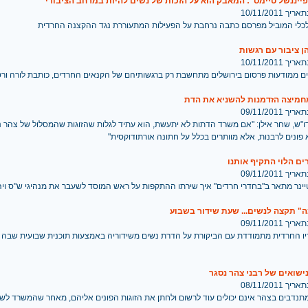
ייננשל טיימס": המאבק הוא על הזכות של נשים להיות במרחב הציבורי
 10/11/2011
לכלי המוביל מפרסם כתבה נרחבת על הפעילות המתעוררת נגד ההקצנה החרדית
ן ציבור עם רגשות
 10/11/2011
 ממודעות פרסום בירושלים מתחשבת רק ברגשותיהם של הקנאים החרדים, כותבת לורה ורטון ב-
חמיצה הזדמנות להשניא את הדת
 09/11/2011
ו"ש, שחר אילן: "אם משרד הדתות לא יתעשת, הוא עתיד לגלות שהזוגות שהמסלול של צהר 
פונים לרבנות, אלא מוותרים בכלל על חתונה אורתודוקסית"
ם הלוי התקיף אותנו
 09/11/2011
יינר מתאר ב"בחדרי חרדים" איך שירתו ההתקפות על ראש המוסד לשעבר את מנהיגי ש"ס וי
" תקצה לנשים... שעת שידור בשבוע
 09/11/2011
ו החרדית מתמודדת עם הביקורת על הדרת נשים משידוריה באמצעות תוכנית שבועית שבה 
ישואים של רבני צהר נסגר
 08/11/2011
נדבים בצהר אינם יכולים עוד לרשום ולחתן את הזוגות הפונים אליהם, מאחר שהמשרד לשיר