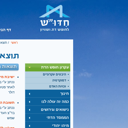
ראשי
/ תוצאו
תוצאות ח
עקרון חופש הדת
היבטים עקרוניים
ישיבת מיר
דמוקרטיה
נכתב ע''י בתאריך
זכויות האדם
דולר
חינוך
כמה זה עולה לנו
תשובת הסי
נכתב ע''י בתאריך
נישואים וגירושים
בד"צ העדה 
הממסד הדתי
שמש
מיהו יהודי