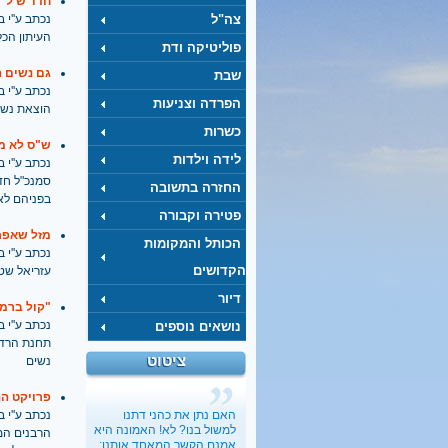
חדו"ש ל"פ
צה"ל
נכתב ע''י בתאריך
העיתון הכ
פוליטיקה ודת
גם נשים ה
שבת
נכתב ע''י בתאריך
הפרדה וצניעות
הוצאת נשים
כשרות
ש"ס לא מ
לידה וילדות
נכתב ע''י בתאריך
סמנכ"ל חד
החזרה בתשובה
בפניהם לא 
פטירה וקבורה
מזל שאפרי
הכותל והמקומות
נכתב ע''י בתאריך
הקדושים
עזריאל שט
דיור
"קול ברמה
נכתב ע''י בתאריך
נושאים נוספים
תחנת הרדי
ציטוט
נשים
פרויקט הנ
האם נתן את כהני דתנו
נכתב ע''י בתאריך
למשול בנו? לא! האמונה היא
הרבנים המת
אמנם הקשר המאחד אותנו;