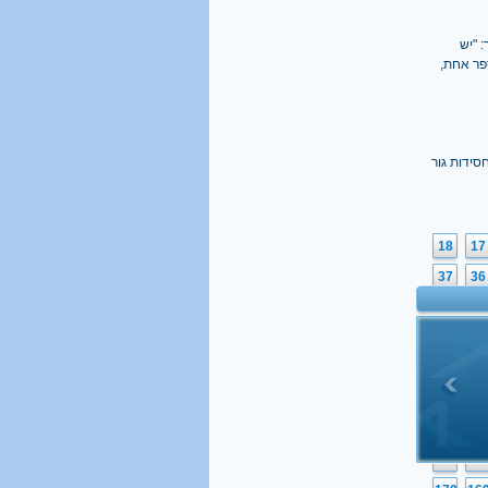
 "יש
פר אחת,
סידות גור
18
17
37
36
56
55
75
74
94
93
113
11
132
13
151
15