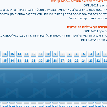
ד לשעבר: ההקצנה החרדית – סכנה קיומית
 06/11/2011
 התבטא בכנס מחזורים של בוגרי הפנימיות הצבאיות. מנכ"ל חדו"ש, הרב עו"ד אורי רגב, אומר:
רצינות רבה לכך שגם מומחה לביטחון הלאומי כמו הלוי, הגיע למסקנה שהסכנה הקיומית מס
דינג'אד, היא ההקצנה החרדית"
קימים גוף שיילחם בסיקריקים
 06/11/2011
ידויות מרכזיות ונציג של העדה החרדית ישתפו פעולה בגוף החדש. הרב צבי ביאליסטוצקי מח
 נגד הסיקריקים בכוח
16
15
14
13
12
11
10
9
8
7
6
5
4
3
2
35
34
33
32
31
30
29
28
27
26
25
24
23
22
21
54
53
52
51
50
49
48
47
46
45
44
43
42
41
40
73
72
71
70
69
68
67
66
65
64
63
62
61
60
59
92
91
90
89
88
87
86
85
84
83
82
81
80
79
78
2
111
110
109
108
107
106
105
104
103
102
101
100
99
98
97
1
130
129
128
127
126
125
124
123
122
121
120
119
118
117
11
0
149
148
147
146
145
144
143
142
141
140
139
138
137
136
13