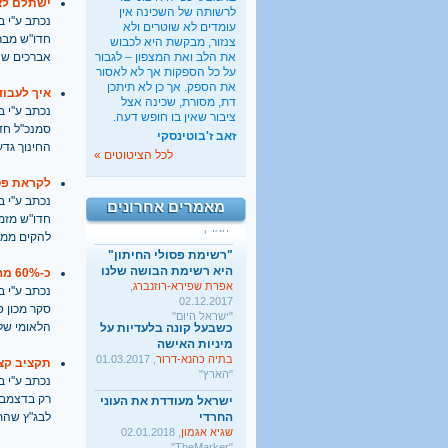
ישתלם לצ
לרשותה של השכינה אין
כשבעל קונה בלעדיות על
נכתב ע''י בתאריך
עומדים לא שוטרים ולא
מיניות האישה
חדו"ש מבר
צנזור, מבקשת היא לכבוש
בתיה כהנא-דרור
, 01.03.2017
את הלב ואת המצפון – לגבור
אברכים שהי
"הארץ"
על כל הספקות אך לא לאסור
את הספק. אך כן לא תיתכן
ישראל מעודדת את העוני
איך לעבוד
דת, מסורת, שכינה אצל
החרדי
נכתב ע''י בתאריך
ציבור שאין בו חופש דעה.
שגיא אגמון
, 02.01.2018
סמנכ"ל חדו
זאב ז'בוטינסקי
"TheMarker"
החינוך גדע
לכל הציטוטים »
היו שלום מרכולים. ברוך
הבא מאבק דת
לקראת פס
גלעד קריב
, 09.01.2018
נכתב ע''י בתאריך
מאמרים אחרונים
"הארץ"
חדו"ש מזמ
להקים ממש
"רשימת פסולי החיתון"
היא רשימת הבושה שלנו
אפרת שפירא-רוזנברג
,
כ-60% מהדתיים נגד התניית גיור בשמירת שבת וכשרות
02.12.2017
נכתב ע''י בתאריך
"ישראל היום"
כשבעל קונה בלעדיות על
מיניות האישה
הלאומי של 
בתיה כהנא-דרור
, 01.03.2017
"הארץ"
תקציב קצ
נכתב ע''י בתאריך
ישראל מעודדת את העוני
רק בדצמבר
החרדי
שגיא אגמון
, 02.01.2018
לבג"ץ שהתקציב גדל מ-7
"TheMarker"