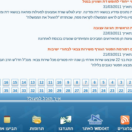
 ייחודי לחופש דת ושוויון בנטל
 31/03/2011
 נתונים ומידע בנושאי דת ומדינה. יציע לגולש שורת אמצעים לפעילות ומחאה בנושאי דת ומ
פיין מיילים לראש הממשלה לקראת פסח, שכותרתו "להגעיל את הממשלה"
 22/03/2011
יגות הן מהאירועים המביכים והמיותרים שנערכו בכנסת לאחרונה
 רפורמת הפטור הגורף משירות צבאי לבחורי ישיבות
 21/03/2011
תלמידי ישיבות בני 22 שיבצעו שירות אזרחי בן שנה יהיו פטורים מכל שירות צבאי. מנכ"ל חדו"ש הרב
מבצע הפטור כגנבים בלילה"
16
15
14
13
12
11
10
9
8
7
6
5
4
3
2
35
34
33
32
31
30
29
28
27
26
25
24
23
22
21
איך תוכל לפעול?
>
46
45
44
43
42
41
40