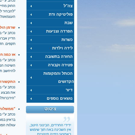
נכתב ע''י בתאריך
צה"ל
החוק מחייב
"להבהיר ל
פוליטיקה ודת
העצמאות"
שבת
שרמן הולם
הפרדה וצניעות
נכתב ע''י בתאריך
הדיין אברה
כשרות
תקפים. חדו
לידה וילדות
אז כמה חר
החזרה בתשובה
נכתב ע''י בתאריך
פטירה וקבורה
השיטה המקו
להיחשב חר
הכותל והמקומות
הקדושים
התקשורת 
נכתב ע''י בתאריך
דיור
את מבצע הה
"הידברות? 
נושאים נוספים
ציטוט
"ממשלות י
נכתב ע''י בתאריך
ידידי החרדים, הבינוני היטב,
עוולות הפ
אין השכינה באה תוך שימוש
באמצעי כפייה חיצוניים.