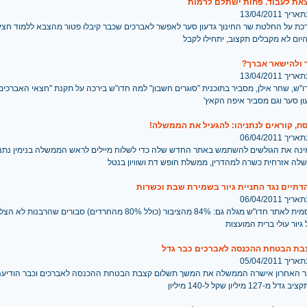
את לעבוד. פחות ישתלם לרמות
 13/04/2011
כת על החלטת שר החינוך גדעון סער לאפשר לאברכים שכבר קיבלו פטור מהצבא ללמוד חצי 
ום לא מקבלים תקצוב, יתחילו לקבל
 ולהישאר אברך?
 13/04/2011
"ש, שחר אילן, מסביר בתוכנית "סוגרים חשבון" למה חדו"ש בירכה על תקנת "חצאי האברכים
ון סער וגם מסביר איפה הקאץ'
ח, קוראים לנתניהו: להגעיל את הממשלה!
 06/04/2011
ינה את הגולשים להשתמש באתר החדש שלה כדי לשלוח מיילים לראש הממשלה בנימין נתניה
לה אזרחית כשרה למהדרין, ממשלת חופש דת ושוויון בנטל
 06/04/2011
סקר מכון סמית לאתר חדו"ש מגלה גם: 84% מהציבור (כולל 80% מהחרדים) סבורים ש
גיור עולי ברית המועצות
בת הבטחת ההכנסה לאברכים כבר גדל
 05/04/2011
 האחרון אישרה הממשלה את המשך תשלום קצבת הבטחת ההכנסה לאברכים וכבר הודיעה
12 מיליון שקל ל-140 מיליון