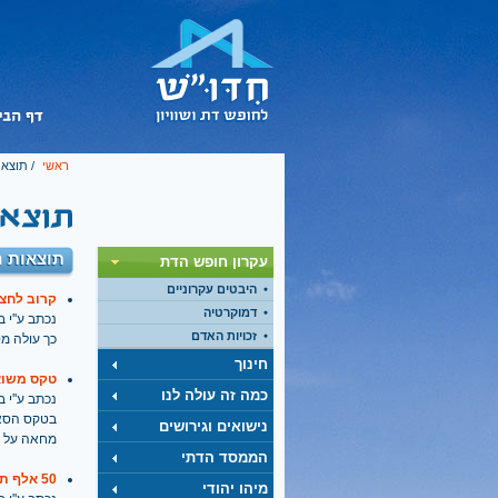
ראשי
/ תוצאו
תוצאות ח
עקרון חופש הדת
היבטים עקרוניים
קרוב לחצי
דמוקרטיה
נכתב ע''י בתאריך
זכויות האדם
כך עולה מס
חינוך
טקס משוא
כמה זה עולה לנו
נכתב ע''י בתאריך
בטקס הסאט
נישואים וגירושים
מחאה על מ
הממסד הדתי
50 אלף תלמידי מוסדות הפטור החרדיים ילמדו כרגיל ביום העצמאות
מיהו יהודי