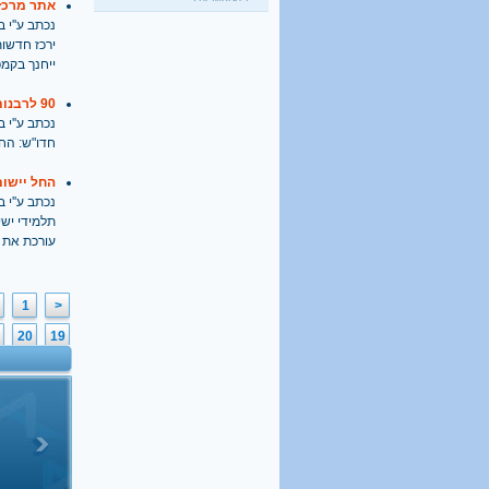
אתר מרכזי
היו שלום מרכולים. ברוך
נכתב ע''י בתאריך
הבא מאבק דת
גלעד קריב
, 09.01.2018
ירכז חדשות
"הארץ"
ייחנך בקמ
90 לרבנות הראשית: חגיגה עצובה
נכתב ע''י בתאריך
חדו"ש: החג
החל יישום
נכתב ע''י בתאריך
עורכת את 
1
<
20
19
39
38