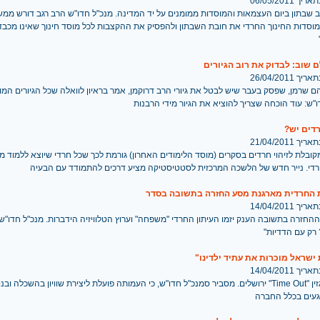
 06/05/2011
 שבתון ביום העצמאות והמוסדות ממומנים על יד המדינה. מנכ"ל חדו"ש הרב רגב דורש ממש
מוסדות החינוך החרדי את חובת השבתון ולהפסיק את ההקצבות לכל מוסד חינוך שאינו מכבד
 שוב: לבדוק את רוב הגיורים
 26/04/2011
ם שרמן, שפסק בעבר שיש לבטל את גיורי הרב דרוקמן, אמר בראיון לוואלה שכל הגיורים המוד
"ש: עוד הוכחה שצריך להוציא את הגיור מידי הרבנות
דים יש?
 21/04/2011
בלת לזיהוי חרדים בסקרים (מוסד הלימודים האחרון) גורמת לכך שכל חרדי שיוצא ללמוד מ
די. נייר חדש של הלשכה המרכזית לסטטיסטיקה מציע דרכים להתמודד עם הבעיה
החרדית מארגנת מסע החזרה בתשובה בסדר
 14/04/2011
חזרה בתשובה הענק יזמו העיתון החרדי "משפחה" וערוץ הטלוויזיה הידברות. מנכ"ל חדו"ש,
רק עם הדדיות"
שראל מוכרות את עתיד ילדינו"
 14/04/2011
בראיון במגזין "Time Out" ירושלים. מסביר סמנכ"ל חדו"ש, כי העמותה פועלת ליצירת שוויון בהשכלה
וגעים בכלל החברה