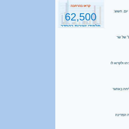
תלמידי ישיבות בהסדר
יום. חשש:
דחיית השירות
קראו בהרחבה
2500
" של שר
נסיעות הפרדה ביום
קראו בהרחבה
ו ולקרוא לו
1 מכל 6
בני 18 מתגייס לישיבה
הרבנות לא הצליחה באתגר
קראו בהרחבה
40%
מהגברים החרדים אינם
יודעים כלל אנגלית
 המדינה
קראו בהרחבה