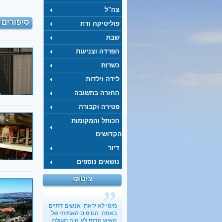
צה"ל
סיפורים 
פוליטיקה ודת
שבת
הפרדה וצניעות
כשרות
לידה וילדות
החזרה בתשובה
פטירה וקבורה
הכותל והמקומות
הקדושים
דיור
נושאים נוספים
ציטוט
מימי לא יראתי אנשים דתיים
באמת. הטיפוס האמיתי של
האיש הדתי לא היה מעולם