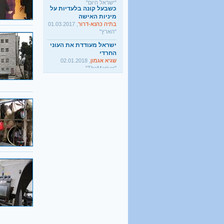
מיניות האישה
בתיה כהנא-דרור
, 01.03.2017
"הארץ"
ישראל מעודדת את העוני
החרדי
שגיא אגמון
, 02.01.2018
"TheMarker"
היו שלום מרכולים. ברוך
הבא מאבק דת
גלעד קריב
, 09.01.2018
"הארץ"