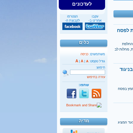
לעדכונים
עקבו
הצטרפו
אחרינו ב-
לקבוצת ה-
ת לפסח
כלים
 החלפת
ת, מחלות לב
משתמשים:
כניסה
A
A
גודל טקסט:
A
|
|
חיפוש:
ניגוד
עזרה בחיפוש
שתפו:
חמץ בפסח
מדיה
עד המציג