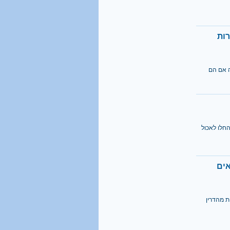
1 מכל 6
בני 18 מתגייס לישיבה
רות
קראו בהרחבה
40%
ה אם הם
מהגברים החרדים אינם
יודעים כלל אנגלית
קראו בהרחבה
החלו לאכול
אים
ת מהדרין