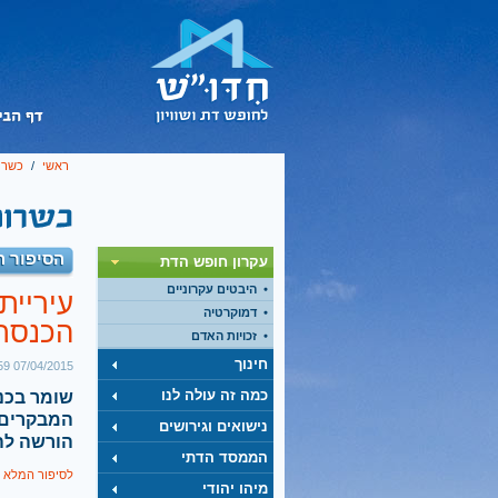
ראשי
/
כשרו
הסיפור ה
עקרון חופש הדת
היבטים עקרוניים
עיריית
דמוקרטיה
הכנסת 
זכויות האדם
חינוך
07/04/2015 12:59
כמה זה עולה לנו
שומר בכנ
המבקרים.
נישואים וגירושים
הורשה לה
הממסד הדתי
לסיפור המלא 
מיהו יהודי