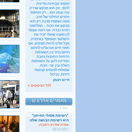
תוקפני מבחינה מדינית:
להפך, אין הוא מבקש שררה,
עניו וצנוע הוא... רק הטיפוס
החדש החילוני של הרב...
ממנו נשקפת סכנה, רק הוא
מבקש את הכוח... המלחמה
תהיה כבדה. אני רואה שצפוי
לנו משהו שאולי יזכיר את
ה'קולטור-קאמפף' בגרמניה,
אבל עלינו להיות תקיפים, אם
כשבעל קונה בלעדיות על
חפצי חיים אנו:עלינו לתחום
מיניות האישה
תחום ברור בין השאיפות
בתיה כהנא-דרור
, 01.03.2017
הדתיות החוקיות וחובת
"הארץ"
המדינה להגן על השאיפות
האלה ובין יצר- הכוח,
ישראל מעודדת את העוני
שמגלות לפעמים קבוצות
החרדי
דתיות, כביכול.
שגיא אגמון
, 02.01.2018
חיים ויצמן
"TheMarker"
לכל הציטוטים »
היו שלום מרכולים. ברוך
הבא מאבק דת
גלעד קריב
, 09.01.2018
מאמרים אחרונים
"הארץ"
"רשימת פסולי החיתון"
היא רשימת הבושה שלנו
אפרת שפירא-רוזנברג
,
02.12.2017
"ישראל היום"
כשבעל קונה בלעדיות על