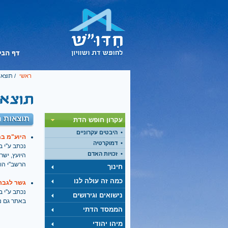
ראשי
/ תוצאו
תוצאות ח
עקרון חופש הדת
היבטים עקרוניים
היוע"מ במ
דמוקרטיה
נכתב ע''י בתאריך
זכויות האדם
היועץ, ישר
הרשב"י הו
חינוך
כמה זה עולה לנו
גשר לגבר
נכתב ע''י בתאריך
נישואים וגירושים
באתר גם נס
הממסד הדתי
מיהו יהודי