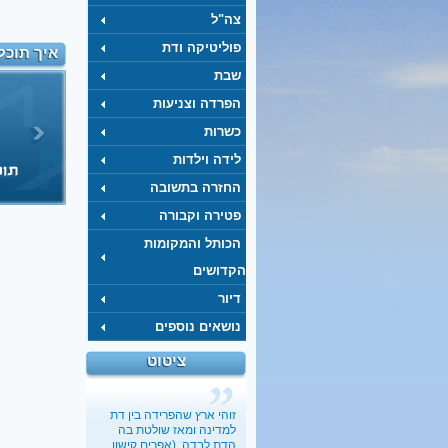
צה"ל
פוליטיקה ודת
איך תוכל
שבת
הפרדה וצניעות
כשרות
לידה וילדות
החזרה בתשובה
פטירה וקבורה
הכותל והמקומות
הקדושים
דיור
נושאים נוספים
ציטוט
כשבעל קונה בלעדיות על
מיניות האישה
בתיה כהנא-דרור
, 01.03.2017
זוהי ארץ שהפרידה בין דת
"הארץ"
למדינה ומאז שולטת בה
הדת לבדה. (אפרים קישון