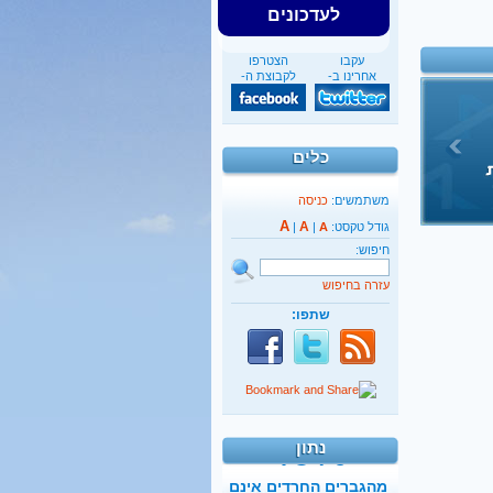
לעדכונים
עקבו
הצטרפו
אחרינו ב-
לקבוצת ה-
כלים
משתמשים:
כניסה
A
A
גודל טקסט:
A
|
|
חיפוש:
עזרה בחיפוש
שתפו:
40%
מהגברים החרדים אינם
יודעים כלל אנגלית
נתון
קראו בהרחבה