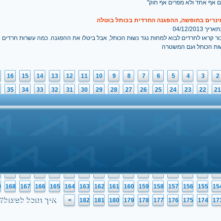
ם אף אחד ולא מפרים אף חוק"
ינרים בחופשה, ההפגנה החרדית בכותל בוטלה
 04/12/2013
ור קראו לחרדים לבוא למחות נגד נשות הכותל, אבל ביטלו את ההפגנה. כמה עשרות חרדים 
ות הכותל ועם המשטרה
16
15
14
13
12
11
10
9
8
7
6
5
4
3
2
35
34
33
32
31
30
29
28
27
26
25
24
23
22
21
54
53
52
51
50
49
48
47
46
45
44
43
42
41
40
73
72
71
70
69
68
67
66
65
64
63
62
61
60
59
92
91
90
89
88
87
86
85
84
83
82
81
80
79
78
2
111
110
109
108
107
106
105
104
103
102
101
100
99
98
97
1
130
129
128
127
126
125
124
123
122
121
120
119
118
117
11
0
149
148
147
146
145
144
143
142
141
140
139
138
137
136
13
9
168
167
166
165
164
163
162
161
160
159
158
157
156
155
15
איך תוכל לפעול?
>
182
181
180
179
178
177
176
175
174
17