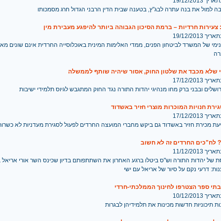
 19/12/2013
ה למול את בנה עתרה לבג"ץ, בטענה שבית הדין הרבני הגדול חרג מסמכותו
עירות חרדיות – ברמת הסיכון הגבוהה ביותר להיפגע מעבירת מין
 19/12/2013
נימי של המשרד לביטחון הפנים, ממדי האלימות המינית באוכלוסייה החרדית אינם שונים מ
רה
י שלא מכבד את שלטון החוק, אסור שיהיה שותף לממשלה
 17/12/2013
ושלים ובבני ברק מחו מנהיגי יהדות התורה נגד החוק המתגבש לגיוס תלמידי ישיבות
ירת חנויות המוכרות מוצרי חזיר באשדוד
 17/12/2013
יעת מכירת חזיר באשדוד גם ביקש מחברי המועצה החרדים לפעול לסגירת מעדניות לא כשרות
? לח"כים החרדים זה לא חשוב
 11/12/2013
 של יהדות התורה וש"ס ביטלו ברגע האחרון את השתתפותם בדיון שכינס השר אורי אריאל ב
ות: דרעי נקם על סיור של אריאל עם ישי
 10/12/2013
ת תיכוניות חדשות מכינות את תלמידיהן לבגרות