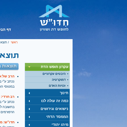
ראשי
/ תוצאו
תוצאות ח
עקרון חופש הדת
היבטים עקרוניים
הרב של אל
דמוקרטיה
נכתב ע''י בתאריך
זכויות האדם
במטוסי הח
חינוך
רב חרדי:
כמה זה עולה לנו
נכתב ע''י בתאריך
בתשובה לש
נישואים וגירושים
הרפורמים 
הממסד הדתי
חדו"ש: מש
מיהו יהודי