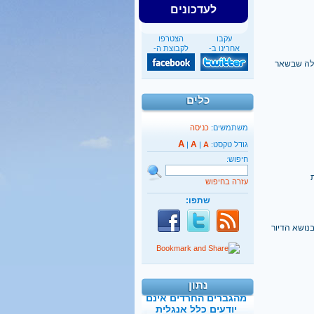
לעדכונים
עקבו
הצטרפו
אחרינו ב-
לקבוצת ה-
אלה שבשאר
כלים
משתמשים:
כניסה
A
A
גודל טקסט:
A
|
|
חיפוש:
עזרה בחיפוש
שתפו:
40%
נושא הדיור
מהגברים החרדים אינם
יודעים כלל אנגלית
נתון
קראו בהרחבה