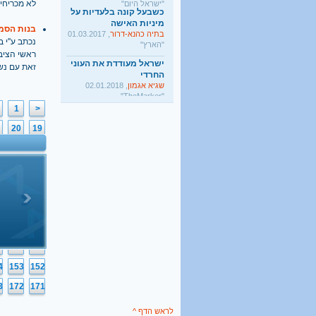
לא מכריחי
מיניות האישה
בתיה כהנא-דרור
, 01.03.2017
בנות הסמ
"הארץ"
נכתב ע''י בתאריך
ישראל מעודדת את העוני
ראשי הציב
החרדי
זאת עם נש
שגיא אגמון
, 02.01.2018
"TheMarker"
היו שלום מרכולים. ברוך
1
<
הבא מאבק דת
גלעד קריב
, 09.01.2018
20
19
"הארץ"
39
38
58
57
77
76
96
95
6
115
114
5
134
133
4
153
152
3
172
171
לראש הדף ^