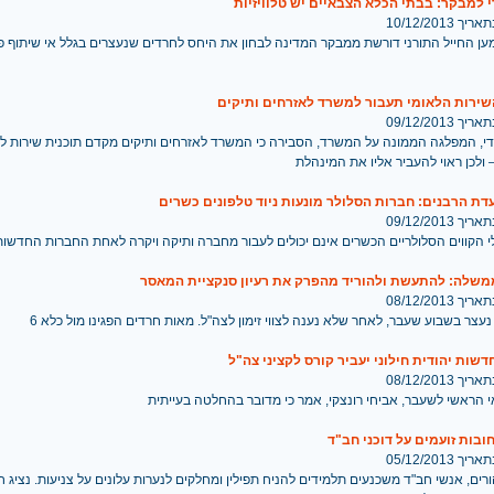
י למבקר: בבתי הכלא הצבאיים יש טלוויזיות
 10/12/2013
ען החייל התורני דורשת ממבקר המדינה לבחון את היחס לחרדים שנעצרים בגלל אי שיתוף פ
שירות הלאומי תעבור למשרד לאזרחים ותיקים
 09/12/2013
די, המפלגה הממונה על המשרד, הסבירה כי המשרד לאזרחים ותיקים מקדם תוכנית שירות לא
 ולכן ראוי להעביר אליו את המינהלת
עדת הרבנים: חברות הסלולר מונעות ניוד טלפונים כשרים
 09/12/2013
משלה: להתעשת ולהוריד מהפרק את רעיון סנקציית המאסר
 08/12/2013
נעצר בשבוע שעבר, לאחר שלא נענה לצווי זימון לצה"ל. מאות חרדים הפגינו מול כלא 6
דשות יהודית חילוני יעביר קורס לקציני צה"ל
 08/12/2013
 הראשי לשעבר, אביחי רונצקי, אמר כי מדובר בהחלטה בעייתית
ובות זועמים על דוכני חב"ד
 05/12/2013
ים, אנשי חב"ד משכנעים תלמידים להניח תפילין ומחלקים לנערות עלונים על צניעות. נציג ח