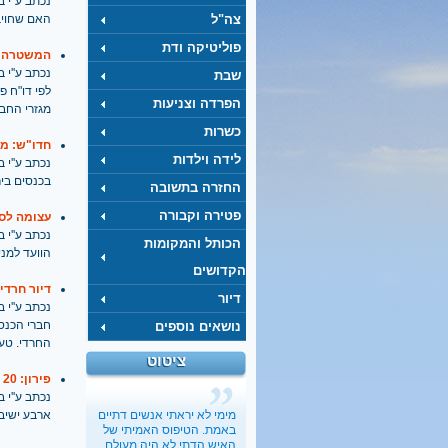
נכתב ע''י בתאריך
צה"ל
האם שחויב
פוליטיקה ודת
המשטרה: צ
נכתב ע''י בתאריך
שבת
לפי דו"ח פ
הפרדה וצניעות
מגזרי החב
כשרות
חדו"ש: מ
לידה וילדות
נכתב ע''י בתאריך
בכנסים ביר
החזרה בתשובה
פטירה וקבורה
עצומה לסג
נכתב ע''י בתאריך
הכותל והמקומות
הוועד למנ
הקדושים
דיור חרדי
דיור
נכתב ע''י בתאריך
חברי הכנסת
נושאים נוספים
החרדי. טענ
ציטוט
פירון: 20 בתי ספר הצטרפו לחינוך הממלכתי-חרדי
נכתב ע''י בתאריך
מימי לא יראתי אנשים דתיים
ארבע ישיבו
באמת. הטיפוס האמיתי של
האיש הדתי לא היה מעולם