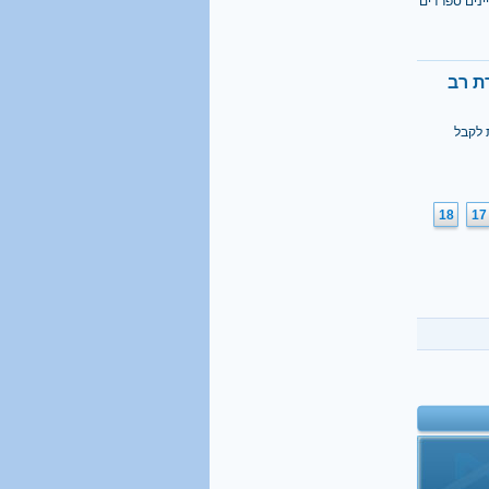
ינים ספרדים
ת רב
 לקבל
18
17