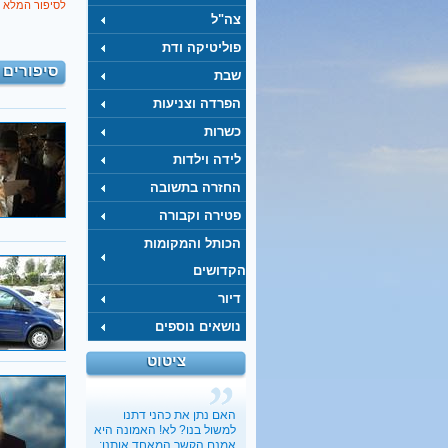
לסיפור המלא 
צה"ל
פוליטיקה ודת
סיפורים 
שבת
הפרדה וצניעות
כשרות
לידה וילדות
החזרה בתשובה
פטירה וקבורה
הכותל והמקומות
הקדושים
דיור
נושאים נוספים
ציטוט
האם נתן את כהני דתנו
למשול בנו? לא! האמונה היא
אמנם הקשר המאחד אותנו;