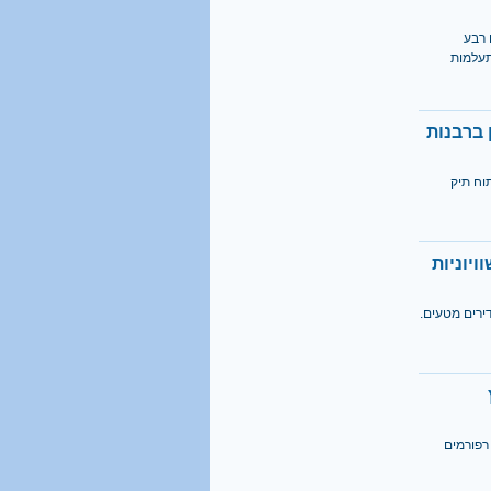
1 מכל 6
 רבע
תעלמות
בני 18 מתגייס לישיבה
קראו בהרחבה
 ברבנות
40%
וח תיק
מהגברים החרדים אינם
יודעים כלל אנגלית
קראו בהרחבה
יוניות
ירים מטעים.
רפורמים