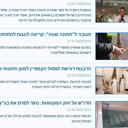
22/08/2016 13:55
בעקבות ביקורת על סקר שערכה תנועת נאמני תורה ועבודה, שלפיו
מהדתיים בישראל תומכים בנישואים אזרחיים, אומר הרב לאו כי ה
מהצורך בנישואים אזרחיים אינה מתקבלת על הדעת
תגובה ל"חתונה שווה": קריאה לזוגות להתחתן
16/08/2016 17:30
בסרטון שמפיץ המשרד לשירותי דת מוצגת מערכת המאפשרת לפת
נישואים באמצעות אפליקציה
הרבנות דורשת לפסול הקמפיין למען חתונות שוו
02/08/2016 15:38
לטענת הרבנות, בקמפיין לקידום מיזם "חתונה שווה" משודרים תשד
רשות השידור: בתשדירים לא היתה הטעיה
חדו"ש על חוק המקוואות: נועד לסרס את בג"ץ
26/07/2016 11:28
הכנסת אישרה את החוק שמאפשר לרבנות למנוע טבילה של גרים 
וקונסרבטיבים