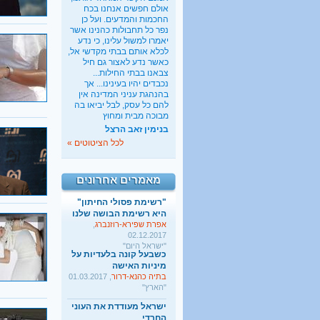
אולם חפשים אנחנו בכח
החכמות והמדעים. ועל כן
נפר כל תחבולות כהנינו אשר
יאמרו למשול עלינו, כי נדע
כשבעל קונה בלעדיות על
לכלא אותם בבתי מקדשי אל,
מיניות האישה
כאשר נדע לאצור גם חיל
בתיה כהנא-דרור
, 01.03.2017
צבאנו בבתי החילות...
"הארץ"
נכבדים יהיו בעינינו... אך
בהנהגת עניני המדינה אין
ישראל מעודדת את העוני
להם כל עסק, לבל יביאו בה
החרדי
מבוכה מבית ומחוץ
שגיא אגמון
, 02.01.2018
בנימין זאב הרצל
"TheMarker"
לכל הציטוטים »
היו שלום מרכולים. ברוך
הבא מאבק דת
גלעד קריב
, 09.01.2018
מאמרים אחרונים
"הארץ"
"רשימת פסולי החיתון"
היא רשימת הבושה שלנו
אפרת שפירא-רוזנברג
,
02.12.2017
"ישראל היום"
כשבעל קונה בלעדיות על
מיניות האישה
בתיה כהנא-דרור
, 01.03.2017
"הארץ"
ישראל מעודדת את העוני
החרדי