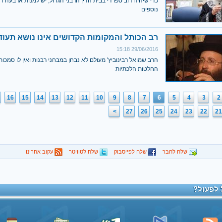
כדי שיהיה רוב ספרדי בבית הדין הרבני הגדול, יש למנות ארבעה די
נוספים
רב הכותל והמקומות הקדושים אינו נושא תעוד
29/06/2016 15:18
הרב שמואל רבינוביץ' מעולם לא נבחן במבחני רבנות ואין לו סמכות
החלטות הלכתיות
16
15
14
13
12
11
10
9
8
7
6
5
4
3
2
>
27
26
25
24
23
22
21
שלח לחבר
שלח לפייסבוק
שלח לטוויטר
עקוב אחרינו
 לפעול?