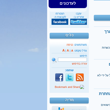
לעדכונים
עקבו
הצטרפו
אחרינו ב-
לקבוצת ה-
רך
כלים
משתמשים:
כניסה
כשרות
A
A
גודל טקסט:
A
|
|
חיפוש:
עזרה בחיפוש
שתפו:
ל ידי לא
מחתרת
מדיה
ישואים