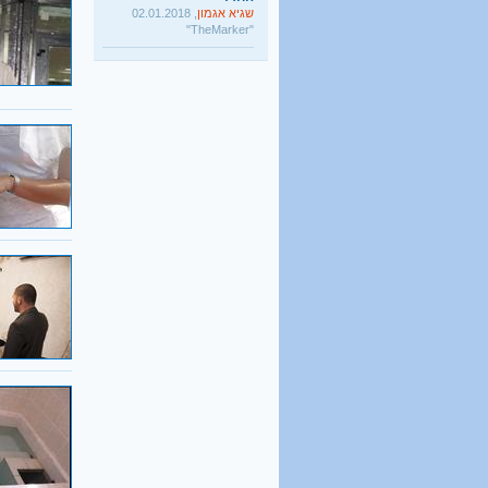
שגיא אגמון
, 02.01.2018
"TheMarker"
היו שלום מרכולים. ברוך
הבא מאבק דת
גלעד קריב
, 09.01.2018
"הארץ"