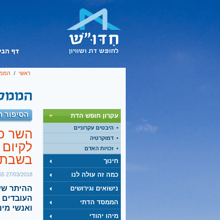
ראשי
/
הממס
הסיפור ה
עקרון חופש הדת
היבטים עקרוניים
השר כ
דמוקרטיה
לקיום 
זכויות האדם
בשבת
חינוך
כמה זה עולה לנו
27/03/2018 18:55
ההיתר שע
נישואים וגירושים
העובדים 
הממסד הדתי
ואנשי מי
מיהו יהודי