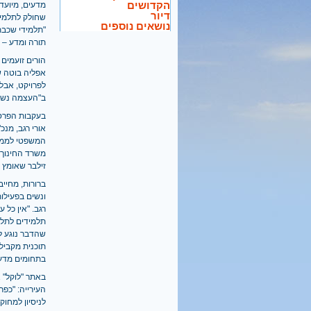
הקדושים
מדעים, מיועד
דיור
שחולק לתלמיד
נושאים נוספים
תורה ומדע – ב
הורים זועמים 
אפליה בוטה ש
לפרויקט, אב
ב"העצמה נשי
בעקבות הפרסו
אורי רגב, מנכ
המשפטי לממשל
זילבר שאומץ על ידי הממשלה ב-5
ברורות, מחיי
ונשים בפעילות
רגב. "אין כל ע
תלמידים לתלמ
שהדבר נוגע לק
תוכנית מקביל
בתחומים מדעיי
באתר "לוקל" 
העירייה: "כפר
לניסיון למחוק