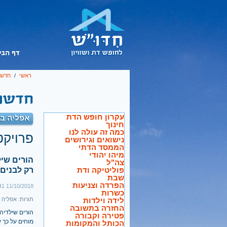
ראשי
/
חדשו
עקרון חופש הדת
אפליה ב
חינוך
כמה זה עולה לנו
פרויקט
נישואים וגירושים
הממסד הדתי
מיהו יהודי
הורים שי
צה"ל
פוליטיקה ודת
רק לבנים 
שבת
הפרדה וצניעות
11/10/2018 19:41
כשרות
לידה וילדות
תגיות:
אפליה
·
החזרה בתשובה
הורים שילדיה
פטירה וקבורה
מוחים על כך ש
הכותל והמקומות