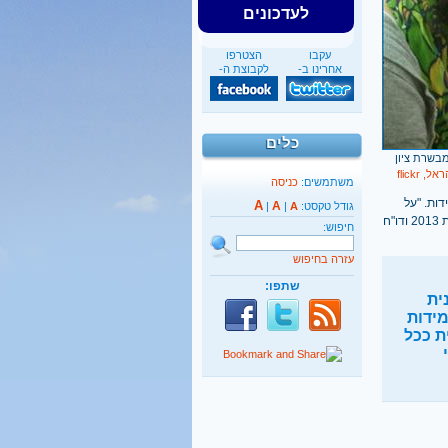
לעדכונים
עקבו
הצטרפו
אחרינו ב-
לקבוצת ה-
כלים
בשרת ציון
 flickr
משתמשים:
כניסה
ות. "על
A
A
גודל טקסט:
A
|
|
משרד החינוך לפעול כמתבקש מדו"ח הצוות הבין-משרדי לבחינת תופעת הדרת נשים במרחב הציבורי משנת 2013 ודו"ח
חיפוש:
עזרה בחיפוש
שתפו:
ית
ידות
ת ככל