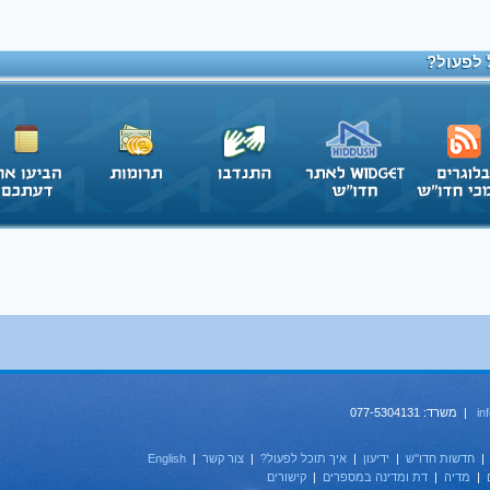
 לפעול?
in
| משרד: 077-5304131
חדשות חדו''ש
|
ידיעון
|
איך תוכל לפעול?
|
צור קשר
|
English
|
מדיה
|
דת ומדינה במספרים
|
קישורים