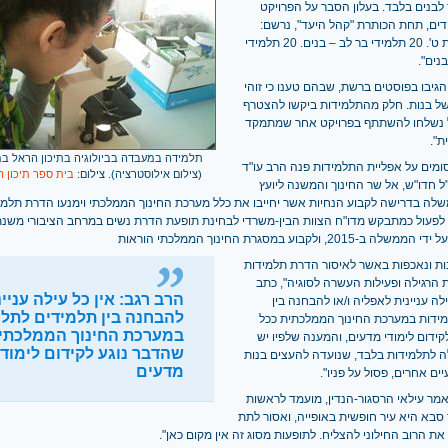
 לבנים בלבד. בעלון הסבר על הפרויקט
ים, תחת הכותרת "קהל היעד", נרשם:
"תלמידי שכבת ט'. 20 תלמידי בר לב – בנים. 20 תלמידי
נים".
הגיבו בפוסטים ברשת, שבהם טענו כי זוהי
ל בנות. חלק מהתלמידות ביקשו להצטרף
ל נשלחו להשתתף בפרויקט אחר שמתמקד
ת".
תלמידה במעבדה בביולוגיה בתיכון הראל במ
מים על אפליית התלמידות פנה הרב עו"ד
(צילום אילוסטרציה). צילום:
בית ספר תיכון הראל,
"ל חדו"ש, אל שר החינוך והמשנה ליועץ
ה בדרישה לקבוע הנחיות אשר יחייבו את כלל מערכת החינוך הממלכתי וימנעו הדרת תלמיד
201, ולקבוע במסגרת החינוך הממלכתי הוראות
בות ונאכפות באשר לאיסור הדרת תלמידות
 הרגילה ופעילות העשרה לסוגיה", כתב
הרב רגב: אין כל עילה עניינ
ילה עניינית לאפליה ו/או להבחנה בין
להבחנה בין תלמידים לתלמ
ידות במערכת החינוך הממלכתית ככל
במערכת החינוך הממלכתי
ידום לימודי מדעים, והמענה שלפיו יש
שהדבר נוגע לקידום לימודי
ה לתלמידות בלבד, שנועדה להעצים בנות
מדעים
ם אחרים, פסול על פניו".
אמר עילאי הרסגור-הנדין, מועמד לראשות
 סבא היא עיר חופשית באופייה, ואסור לתת
 את הרוב החילוני להצליח. לתופעות מסוג זה אין מקום כאן".