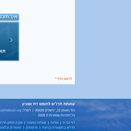
איך תוכל
לראש הדף ^
עמותת חדו"ש לחופש דת ושוויון
רח' האומן 22, ירושלים 93420 | דוא''ל:
fo@hiddush.org
כל הזכויות שמורות © 2026
דף הבית
|
אודות
|
שאלות נפוצות
|
עקרון חופש הדת
|
חדו"ש בתקשורת וברשת
|
פרסומים
|
מאמרים ובלוגים