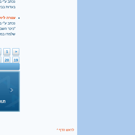
נכתב ע''י בתאריך
הבא מאבק דת
בעדות בבי
גלעד קריב
, 09.01.2018
"הארץ"
עטרה ליוש
נכתב ע''י בתאריך
"כיכר השב
שלמדו במו
1
<
20
19
לראש הדף ^