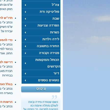
נכתב ע''י בתאריך
צה"ל
ש"ס גם תמ
חוזק האיס
פוליטיקה ודת
חדו"ש לרו
שבת
נכתב ע''י בתאריך
הפרדה וצניעות
ש"ס השיקה 
עבירה על ה
כשרות
לידה וילדות
כדי להמשי
נכתב ע''י בתאריך
החזרה בתשובה
בניגוד לסי
פטירה וקבורה
החוץ. אגד
הכותל והמקומות
דרישה לפס
הקדושים
נכתב ע''י בתאריך
חברת מועצ
דיור
בבחירות
נושאים נוספים
בגלל העדר
ציטוט
נכתב ע''י בתאריך
בוועדה הי
כשם שנגזרה גזירה ובאה
הרשות הש
לעולם מחלה איומה כזו
נכתב ע''י בתאריך
(הכוונה לסרטן), כך נחתה על