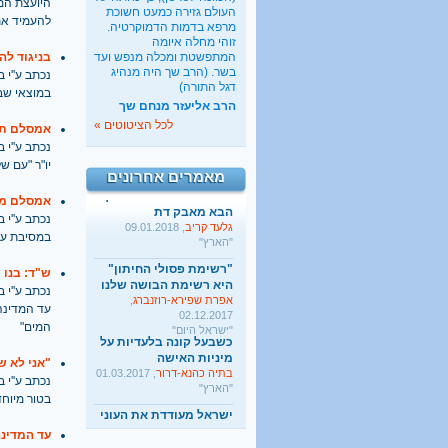
היועצת המ
כשבעל קונה בלעדיות על
העולם גזירה כמעט חשוכת
להעמיד את 
מיניות האישה
מרפא בדמות הדמוקרטיה.
בתיה כהנא-דרור
, 01.03.2017
זוהי מחלה איומה
"הארץ"
המתפשטת ומכלה מנפש ועד
בניגוד לה
בשר. (הרב שך היה מנהיג
נכתב ע''י בתאריך
ישראל מעודדת את העוני
דגל התורה)
במוצאי שב
החרדי
הרב אליעזר מנחם שך
שגיא אגמון
, 02.01.2018
לכל הציטוטים »
"TheMarker"
אמסלם תק
נכתב ע''י בתאריך
היו שלום מרכולים. ברוך
יו"ר "עם ש
הבא מאבק דת
מאמרים אחרונים
גלעד קריב
, 09.01.2018
"הארץ"
אמסלם מכ
נכתב ע''י בתאריך
"רשימת פסולי החיתון"
במסיבת עי
היא רשימת הבושה שלנו
אפרת שפירא-רוזנברג
,
02.12.2017
ש"ד: בנו של 
"ישראל היום"
נכתב ע''י בתאריך
כשבעל קונה בלעדיות על
עד המדינה
מיניות האישה
המים"
בתיה כהנא-דרור
, 01.03.2017
"הארץ"
"אני לא ש
ישראל מעודדת את העוני
נכתב ע''י בתאריך
החרדי
בטור מיוחד
שגיא אגמון
, 02.01.2018
"TheMarker"
עד המדינה
היו שלום מרכולים. ברוך