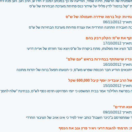
שפטית של הרשות, הילה שמיר, הודיעה על כך במכתב למנכ"ל חדו"ש, הרב רגב. רגב פנה לי
"קול ברמה" לדין פלילי על שידור כנס פתיחת מערכת הבחירות של ש"ס
נחיות: קול ברמה שידרה תעמולה של ש"ס
 06/11/2012
ת העבירה התחנה החרדית את עצרת פתיחת מערכת הבחירות של ש"ס
ף את ש"ס: הקלון דבק בהם
 17/10/2012
לם" הציג את מפלגתו, מתח ביקורת על ש"ס ויצא נגד חזרתו של אריה דרעי
ריז שישתתף בבחירות בראש "עם שלם"
 16/10/2012
תונאים הודיע חבר הכנסת שפרש מש"ס, כי תנועתו תפעל ברוח של יהדות מתונה
הרב עובדיה יוסף קיבל 600,000 שקל
 15/10/2012
 בפרשת הולילנד אמר בבית המשפט כי יזמי הפרויקט תרמו כסף לש"ס, בבחינת "שלח לחמך ע
ונא חרדים"
 09/10/2012
 שמתפרסם ב"כיכר השבת" כותב יאיר לפיד כי אינו אויב של הציבור החרדי
: תרמתי להגנת דרעי ויאיר פרץ גנב את הכסף