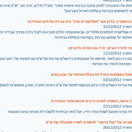
 04/01/2013
חק את ההבטחה "לפנק אתכם בברכות אישיות ממרן". מנכ"ל חדו"ש, הרב רגב: "ש"ס אינה מע
ור להשתמש בברכות ובקללות לשידול מצביעים"
בינשטיין: בדוק אם "אפליקציית מרן" היא עבירה על חוק הבחירות
 31/12/2012
אפליקציה לטלפונים סלולריים, שבאמצעותה יכולים מצביעים לקבל ברכה מהרב עובדיה יוסף.
איסור על שימוש בברכות, בקמיעות ובקללות בבחירות
ך להדיר נשים, יודרו גם נתניהו וליברמן
 11/12/2012
כום בין כנען לאגד, פורסמו על אוטובוסים בירושלים מודעות של ש"ס עם תמונות של ראש המ
 הסכימה להסיר את הכרזות
ול המפלגות החרדיות בגלל האיסור על ייצוג נשים
 03/12/2012
ת עיריית ירושלים לורה ורטון מבקשת לפסול את ש"ס ויהדות התורה, שאינן מאפשרות לנשים
 אישה, הוועדה למינוי דיינים תכונס אחרי הבחירות
 27/11/2012
תה נציגה מטעם לשכת עורכי הדין, אבל מאז הבחירות ללשכה לא מונתה נציגה מטעמה
נייה: על "קול ברמה" להפסיק לשדר תעמולה של ש"ס
 26/11/2012