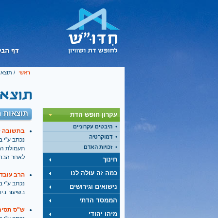
ראשי
/ תוצאו
תוצאות ח
עקרון חופש הדת
היבטים עקרוניים
בתשובה ל
דמוקרטיה
נכתב ע''י בתאריך
זכויות האדם
תעמולת הבח
לאחר הבחי
חינוך
כמה זה עולה לנו
הרב עובדי
נכתב ע''י בתאריך
נישואים וגירושים
בשיעור ביו
הממסד הדתי
ש"ס תסיר
מיהו יהודי