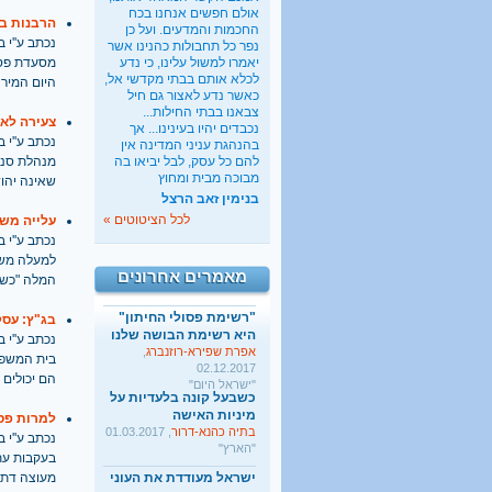
אולם חפשים אנחנו בכח
הרבנות ב
החכמות והמדעים. ועל כן
נכתב ע''י בתאריך
נפר כל תחבולות כהנינו אשר
יאמרו למשול עלינו, כי נדע
כשבעל קונה בלעדיות על
לכלא אותם בבתי מקדשי אל,
היום המיר
מיניות האישה
כאשר נדע לאצור גם חיל
בתיה כהנא-דרור
, 01.03.2017
צבאנו בבתי החילות...
"הארץ"
צעירה לא
נכבדים יהיו בעינינו... אך
נכתב ע''י בתאריך
בהנהגת עניני המדינה אין
ישראל מעודדת את העוני
להם כל עסק, לבל יביאו בה
מנהלת סני
החרדי
מבוכה מבית ומחוץ
שאינה יהוד
שגיא אגמון
, 02.01.2018
בנימין זאב הרצל
"TheMarker"
לכל הציטוטים »
עלייה מש
היו שלום מרכולים. ברוך
נכתב ע''י בתאריך
הבא מאבק דת
למעלה משבו
גלעד קריב
, 09.01.2018
מאמרים אחרונים
המלה "כשר
"הארץ"
"רשימת פסולי החיתון"
בג"ץ: עסק
היא רשימת הבושה שלנו
נכתב ע''י בתאריך
אפרת שפירא-רוזנברג
,
בית המשפט
02.12.2017
"ישראל היום"
הם יכולים 
כשבעל קונה בלעדיות על
מיניות האישה
למרות פסי
בתיה כהנא-דרור
, 01.03.2017
נכתב ע''י בתאריך
"הארץ"
בעקבות עתי
ישראל מעודדת את העוני
מעוצה דתי
החרדי