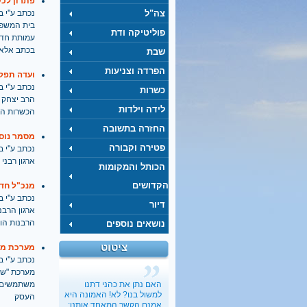
פתרון לכ
צה"ל
נכתב ע''י בתאריך
בית המשפט
פוליטיקה ודת
עמותת חדו
בכתב אלא 
שבת
הפרדה וצניעות
ועדה תפק
נכתב ע''י בתאריך
כשרות
הרב יצחק י
לידה וילדות
הכשרות הג
החזרה בתשובה
מסמר נוסף בארון הקב
פטירה וקבורה
נכתב ע''י בתאריך
ארגון רבנ
הכותל והמקומות
הקדושים
מנכ"ל חד
נכתב ע''י בתאריך
דיור
ארגון הרבנ
הרבנות הו
נושאים נוספים
ציטוט
מערכת ממ
נכתב ע''י בתאריך
מערכת "שיר
האם נתן את כהני דתנו
משתמשים ב
למשול בנו? לא! האמונה היא
העסק
אמנם הקשר המאחד אותנו;