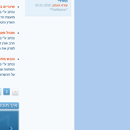
שגיא אגמון
, 02.01.2018
שינויים ב
"TheMarker"
נכתב ע''י בתאריך
היו שלום מרכולים. ברוך
מועצת הרב
הבא מאבק דת
הארץ והטל
גלעד קריב
, 09.01.2018
"הארץ"
מנהל מער
נכתב ע''י בתאריך
הרב אורן 
לפרק את ה
גובש מתו
נכתב ע''י בתאריך
המתווה שג
על הכשרות
1
<
איך תוכל