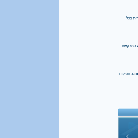
ות בכל
תה המבקשת
חם. הפיקוח