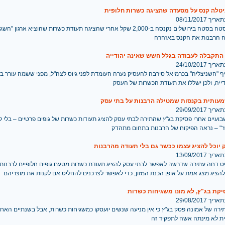
יטלה קנס על מסעדה שהציגה כשרות חלופית
 08/11/2017
מסעדת פסטה בסטה בירושלים נקנסה ב-2,000 שקל אחרי שהציגה תעודת כשרות שהוציא ארגו
ה הרבנות את הקנס באזהרה
 התקבלה לעבודה בגלל חשש שאינה יהודייה
 24/10/2017
ף "השניצליה" בכרמיאל סירבה להעסיק נערה העומדת לפני גיוס לצה"ל, מפני ששמה עורר 
ייה, ולכן ישללו את תעודת הכשרות של העסק
מעותית בקנסות שמטילה הרבנות על בתי עסק
 29/09/2017
עיים אחרי פסיקת בג"ץ שהתירה לבתי עסק להציג תעודות כשרות של גופים פרטיים – בלי ל
" – נראה הפיקוח של הרבנות בתחום מתהדק
 יוכל להציג עצמו ככשר גם בלי תעודה מהרבנות
 13/09/2017
 דחה עתירה שדרשה לאפשר לבתי עסק להציג תעודת כשרות מטעם גופים חלופיים לרבנות, 
להציג מצג אמת על אופן הכנת המזון, כדי לאפשר לצרכנים להחליט אם לקנות את מוצריהם
קת בג"ץ, לא מונו משגיחות כשרות
 29/08/2017
רה של אמונה פסק בג"ץ כי אין מניעה שנשים יועסקו כמשגיחות כשרות, אבל בשנתיים האחר
ת לא מינתה אשה לתפקיד זה