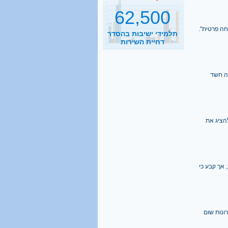
תלמידי ישיבות בהסדר
דחיית השירות
ן "השגחה פרטית".
קראו בהרחבה
2500
נסיעות הפרדה ביום
בה חשד
קראו בהרחבה
1 מכל 6
הציג את
בני 18 מתגייס לישיבה
קראו בהרחבה
אך קבע כי
40%
מהגברים החרדים אינם
יודעים כלל אנגלית
ונות שום
קראו בהרחבה