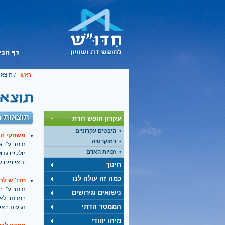
ראשי
/ תוצאו
תוצאות ח
עקרון חופש הדת
היבטים עקרוניים
משחקי הכש
דמוקרטיה
נכתב ע''י אורי 
זכויות האדם
חלקים גדו
והאיומים ש
חינוך
כמה זה עולה לנו
חדו"ש לרמ
נכתב ע''י בתאריך
נישואים וגירושים
במכתב לאבי
הממסד הדתי
נגועות באי
מיהו יהודי