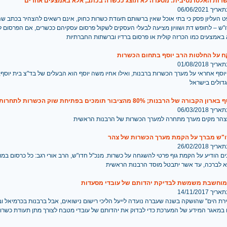
שרות האלטרנטיבית: מסעדה לא תוצג ככשרה בכתב, אלא באמצעים אחרים
 06/06/2021
 העליון פסק כי בתי אוכל שאין ברשותם תעודת כשרות כחוק, אינם רשאים להצהיר בכתב ש
"ש – לחופש דת ושוויון מציעה לבעלי העסקים לשקול פרסום עסקיהם ככשרים, אם הפרסום ל
באמצעים כמו הכרזה קולית או פרסום ברדיו וברשתות החברתיות
ח על החלטות הרב יוסף בתחום הכשרות
 01/08/2018
וסף אחראי על מערך הכשרות ברבנות, ואילו אחיו משה יוסף הוא הבעלים של בד"צ בית יוסף, 
דולים בישראל
ורה של הרבנות; 80% מהציבור תומכים בפתיחת שוק הכשרות לתחרות
 06/03/2018
י צהר מקים מערך מתחרה למערך הכשרות של הרבנות הראשית
ו"ש מברך על הקמת מערך הכשרות של צהר
 26/02/2018
ים הודיע על הקמת גוף פרטי להשגחה על כשרות. מנכ"ל חדו"ש, הרב אורי רגב: כל כרסום במונ
א לברכה, עד אשר יתבטל מוסד הרבנות הראשית
וחשבת משמשת לבדיקת יהדותם של עובדי מסעדות
 14/11/2017
ת הים" שהושקה בשנה שעברה נועדה לייעל הליכי רישום נישואים, אבל ברבנות בכרמיאל וב
מאגר המידע של המערכת כדי לבדוק את יהדותם של עובדי מטבח לצורך מתן תעודת כשרות