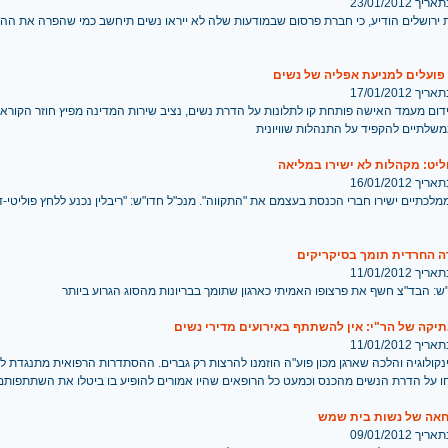
 23/01/2012
ת ירושלים הודיע, כי חברת פרסום שבמודעות שלה לא ייראו נשים תיחשב כמי שהפרה את הה
ועלים למניעת אפליה של נשים
 17/01/2012
ום מעמד האישה פותחת קו לתלונות על הדרת נשים, נציב שירות המדינה מפיץ חוזר הקורא 
שלתיים להקפיד על התנהלות שוויונית
ליט: מקהלות לא ישירו במליאה
 16/01/2012
מלכתיים ישירו חברי הכנסת בעצמם את "התקווה". מנכ"ל חדו"ש: "ריבלין נכנע ללחץ פוליטי-
ה החרדית תומך בסיקריקים
 11/01/2012
ש: הבד"צ חשף את פרצופו האמיתי כארגון שתומך בבריונות מהסוג הגרוע ביותר
קה של הר"י: אין להשתתף באירועים מדירי נשים
 11/01/2012
חו על הדרת הנשים מהכנס וכמעט כל הרופאים שהיו אמורים להופיע בו ביטלו את השתתפותם
חאה של נשות בית שמש
 09/01/2012