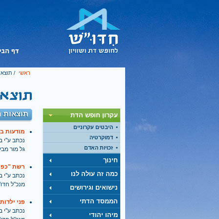
ראשי
/ תוצאו
תוצאות ח
עקרון חופש הדת
היבטים עקרוניים
מודעות בע
דמוקרטיה
נכתב ע''י בתאריך
זכויות האדם
גל מור מבי
חינוך
רשת "כפר
כמה זה עולה לנו
נכתב ע''י בתאריך
מנכ"ל חדו
נישואים וגירושים
הממסד הדתי
פני ילדות
נכתב ע''י בתאריך
מיהו יהודי