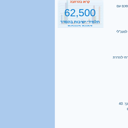
סכם עם
תלמידי ישיבות בהסדר
דחיית השירות
קראו בהרחבה
2500
למנכ"לי
נסיעות הפרדה ביום
קראו בהרחבה
דתי להדרת
1 מכל 6
בני 18 מתגייס לישיבה
קראו בהרחבה
40%
בכנס על גינקולוגיה והלכה שארגן מכון פוע"ה הוזמנו להרצות רק גברים. ההסתדרות הרפואית מתנגדת לכך. 40
מהגברים החרדים אינם
יודעים כלל אנגלית
קראו בהרחבה