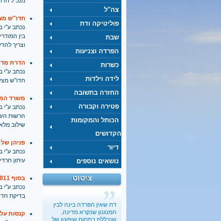
מנכ"ל חדו"
צה"ל
חדו"ש מצ
פוליטיקה ודת
נכתב ע''י בתאריך
בין המודרי
שבת
וצריך להד
הפרדה וצניעות
הדרת מדי
כשרות
נכתב ע''י בתאריך
לידה וילדות
חדו"ש מציג
החזרה בתשובה
משרד המש
פטירה וקבורה
נכתב ע''י בתאריך
הרשות השנ
הכותל והמקומות
שילוב מלא
הקדושים
פניהן של
דיור
נכתב ע''י בתאריך
עיתון חרדי
נושאים נוספים
ציטוט
בסוף 2011 – במועצות הדתיות מכהנות רק 23 נשים
כשבעל קונה בלעדיות על
מיניות האישה
נכתב ע''י בתאריך
בתיה כהנא-דרור
, 01.03.2017
בדיקת חדו"ש: רק א
"הארץ"
דת שאין הפרדה בינה לבין
המנגנון שנקרא מדינה,
קנסות על 
ישראל מעודדת את העוני
שנכללת בתחום שיפוטו של