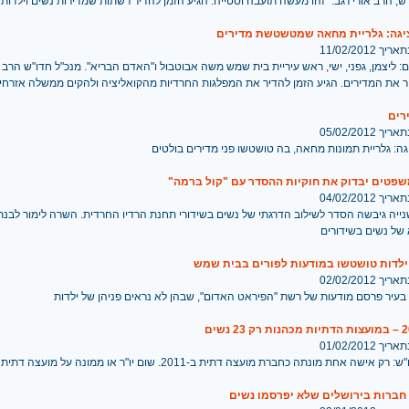
ש, הרב אורי רגב: "זהו מעשה תועבה וסטייה. הגיע הזמן להדיר רשתות שמדירות נשים וילדות"
יגה: גלריית מחאה שמטשטשת מדירים
 11/02/2012
ם: ליצמן, גפני, ישי, ראש עיריית בית שמש משה אבוטבול ו"האדם הבריא". מנכ"ל חדו"ש הרב 
יר את המדירים. הגיע הזמן להדיר את המפלגות החרדיות מהקואליציה ולהקים ממשלה אזרחי
רים
 05/02/2012
ה: גלריית תמונות מחאה, בה טושטשו פני מדירים בולטים
פטים יבדוק את חוקיות ההסדר עם "קול ברמה"
 04/02/2012
ייה גיבשה הסדר לשילוב הדרגתי של נשים בשידורי תחנת הרדיו החרדית. השרה לימור לבנת
 של נשים בשידורים
 ילדות טושטשו במודעות לפורים בבית שמש
 02/02/2012
 בעיר פרסם מודעות של רשת "הפיראט האדום", שבהן לא נראים פניהן של ילדות
 01/02/2012
ישה אחת מונתה כחברת מועצה דתית ב-2011. שום יו"ר או ממונה על מועצה דתית אינו אישה
חברות בירושלים שלא יפרסמו נשים