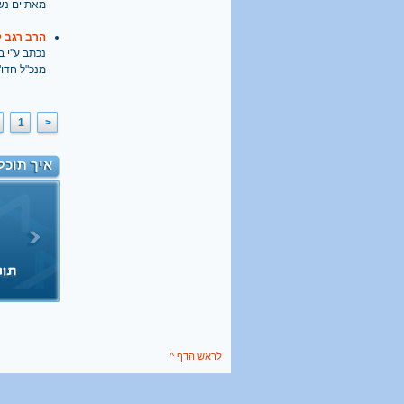
מאתיים נשי
הרב רגב ק
נכתב ע''י בתאריך
מנכ"ל חדו"
1
<
איך תוכל
לראש הדף ^