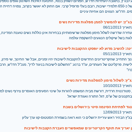
 לבג"ץ, בתגובה לעתירות חדו"ש, הפורום לשוויון בנטל, התנועה לאיכות השלטון וגופים נוספים
צווי הגיוס של כ-650 תלמידי ישיבות, רובם בעלי פרופיל קרבי. אם החוק לא יאושר בקרוב, צפויה דחיית 
ג"ץ: יש להמשיך לממן מפלגות מדירות נשים
 06/11/2013
ירה שדרשה לשלול מימון מפלגות שרשימותיהן בבחירות אינן כוללות נשים טוענת המדינה, 
לגות בשל שיקולים הנוגעים להשקפת עולמה
נה: להשיב מדוע לא יופסקו ההקצבות לישיבות
 05/11/2013
ך התחייב שהקריטריונים החדשים להקצבות לישיבות יהיו זמניים, אבל שר החינוך, שי פירון,
שית. פרקליטם של העותרים, עו"ד ברנע: "התשלום לישיבות בניגוד לדין". מנכ"ל חדו"ש, הרב ר
רו"
"ץ: לשלול מימון למפלגות מדירות נשים
 10/10/2013
, סטודנטית חרדית, דורשת מבית המשפט להורות על שינוי הסעיפים האוסרים צירוף נשים למפ
תקנונים של ש”ס, דגל התורה ואגודת ישראל
גד לפתיחת הסינמה סיטי בירושלים בשבת
 12/09/2013
"ץ הבהיר ראש עיריית ירושלים כי הוא רואה בשמירת הסטטוס-קוו ערך עליון
ן יאריך את תוקף הקריטריונים שמאפשרים העברת הקצבות לישיבות