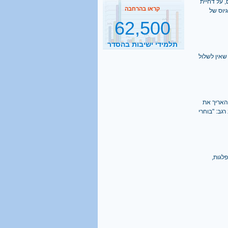
, על דחיית
הגיוס של
תלמידי ישיבות בהסדר
דחיית השירות
קראו בהרחבה
2500
שאין לשלול
נסיעות הפרדה ביום
קראו בהרחבה
 האריך את
גב: "בוחרי
1 מכל 6
בני 18 מתגייס לישיבה
לגות,
קראו בהרחבה
40%
מהגברים החרדים אינם
יודעים כלל אנגלית
קראו בהרחבה