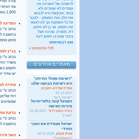
צה"ל הודיע
לרשותה של השכינה אין
כשבעל קונה בלעדיות על
עומדים לא שוטרים ולא
מיניות האישה
1,800 נוספים. חדו"ש: הצווים הם אחיזת עיניים
צנזור, מבקשת היא לכבוש
בתיה כהנא-דרור
, 01.03.2017
את הלב ואת המצפון – לגבור
"הארץ"
על כל הספקות אך לא לאסור
המדינה לב
את הספק. אך כן לא תיתכן
ישראל מעודדת את העוני
נכתב ע''י בתאריך
דת, מסורת, שכינה אצל
החרדי
בתשובה לעת
ציבור שאין בו חופש דעה.
שגיא אגמון
, 02.01.2018
מימון ממפ
זאב ז'בוטינסקי
"TheMarker"
לכל הציטוטים »
היו שלום מרכולים. ברוך
בג"ץ למדי
הבא מאבק דת
נכתב ע''י בתאריך
גלעד קריב
, 09.01.2018
משרד החינו
מאמרים אחרונים
"הארץ"
תוקפם בשלי
יש עתיד יזכ
"רשימת פסולי החיתון"
היא רשימת הבושה שלנו
אפרת שפירא-רוזנברג
,
עתירה לבג
02.12.2017
נכתב ע''י בתאריך
"ישראל היום"
רות קוליאן
כשבעל קונה בלעדיות על
מיניות האישה
שמופיעים ב
בתיה כהנא-דרור
, 01.03.2017
"הארץ"
ברקת מתנ
נכתב ע''י בתאריך
ישראל מעודדת את העוני
בתשובה לבג
החרדי
שגיא אגמון
, 02.01.2018
"TheMarker"
השר פירו