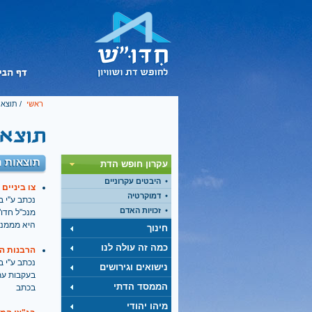
ראשי
/ תוצאו
תוצאות ח
עקרון חופש הדת
היבטים עקרוניים
צו ביניים
דמוקרטיה
נכתב ע''י בתאריך
זכויות האדם
מנכ"ל חדו
היא מממנת
חינוך
כמה זה עולה לנו
הרבנות ה
נכתב ע''י בתאריך
נישואים וגירושים
בעקבות עתי
הממסד הדתי
בכתב
מיהו יהודי