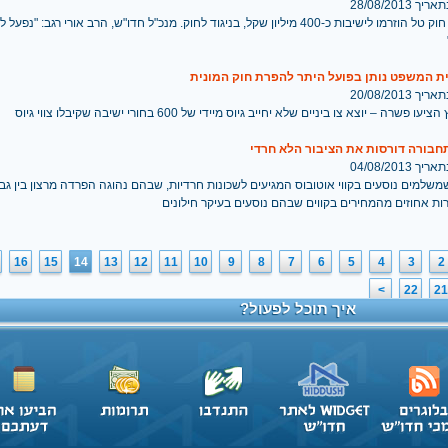
 28/08/2013
מאז ביטול חוק טל הוזרמו לישיבות כ-400 מיליון שקל, בניגוד לחוק. מנכ"ל חדו"ש, הרב אורי רגב: "
ת המשפט נותן בפועל היתר להפרת חוק המונית
 20/08/2013
 פשרה – יוצא צו ביניים שלא יחייב גיוס מיידי של 600 בחורי ישיבה שקיבלו צווי גיוס
חבורה דורסות את הציבור הלא חרדי
 04/08/2013
שלמים נוסעים בקווי אוטובוס המגיעים לשכונות חרדיות, שבהם נהוגה הפרדה מרצון בין גבר
ות אחוזים מהמחירים בקווים שבהם נוסעים בעיקר חילונים
16
15
14
13
12
11
10
9
8
7
6
5
4
3
2
>
22
21
איך תוכל לפעול?