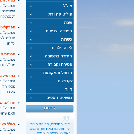
בג"ץ: המע
צה"ל
נכתב ע''י בתאריך
השופטים ד
פוליטיקה ודת
לכנסת לחו
שבת
הפרקליטות
הפרדה וצניעות
נכתב ע''י בתאריך
חדו"ש: לעצ
כשרות
עליהן
לידה וילדות
הכנסת מב
החזרה בתשובה
נכתב ע''י בתאריך
פטירה וקבורה
מנכ"ל חדו"
הכותל והמקומות
כמו פיל ב
הקדושים
נכתב ע''י בתאריך
פסקי הדין 
דיור
של בתי דין
נושאים נוספים
חדו"ש: מש
ציטוט
נכתב ע''י בתאריך
האם שחויב
ידידי החרדים, הבינוני היטב,
בגלל העיכוב בחקיק
אין השכינה באה תוך שימוש
נכתב ע''י בתאריך
באמצעי כפייה חיצוניים.