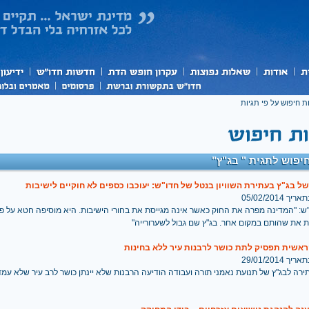
ת חיפוש על פי תגיות
יפוש לתגית " בג"ץ"
 של בג"ץ בעתירת השוויון בנטל של חדו"ש: יעוכבו כספים לא חוקיים לישיבות
 05/02/2014
"ש: "המדינה מפרה את החוק כאשר אינה מגייסת את בחורי הישיבות. היא מוסיפה חטא על 
 את שהותם במקום אחר. בג"ץ שם גבול לשערורייה"
ראשית תפסיק לתת כושר לרבנות עיר ללא בחינות
 29/01/2014
רה לבג"ץ של תנועת נאמני תורה ועבודה הודיעה הרבנות שלא יינתן כושר לרב עיר שלא עמד