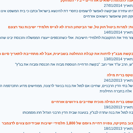
נה להנהגת נישואים אזרחיים – בידי המחוקק
 27/01/2014
חו עתירה שביקשה לאפשר לרשומים כחסרי דת להינשא בישראל וכתבו כי בית המשפט אינו יכ
קק חוק שיאפשר נישואים אזרחיים
: למרות ביטול חוק טל, שר הביטחון הורה לא לגייס תלמידי ישיבות נגד רצונם
 14/01/2014
ור מיד את ההקצבות לתלמידי הישיבות. אולי כשהכספים ייעצרו הממשלה והכנסת יבינו שהח
קשת מבג"ץ לדחות את קבלת ההחלטה בשביעית, אבל לא מתחייבת לתאריך סיום 
 13/01/2014
ש, הרב עו"ד אורי רגב: "בקשת הדחייה הנוספת מבזה את הכנסת ומבזה את בג"ץ"
טקס ברית מילה
 24/12/2013
של בתי הדין הרבניים, שחייבו אם למול את בנה בניגוד לרצונה, ממחישים מדוע התכרסמה ה
 אלה בחברה החילונית
פט ברית המילה מוכיח שחייבים גירושים אזרחיים
 19/12/2013
ה למול את בנה עתרה לבג"ץ, בטענה שבית הדין הרבני הגדול חרג מסמכותו
ה, צפויה דחיית גיוסם של 1,800 תלמידי ישיבות שבידיהם צווים לדצמבר
 18/11/2013