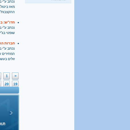
נכתב ע''י בתאריך
היו שלום מרכולים. ברוך
הבא מאבק דת
גלעד קריב
, 09.01.2018
ההקצבות"
"הארץ"
חדו"ש: בי
נכתב ע''י בתאריך
שופטי בג"ץ הציעו
חברות הת
נכתב ע''י בתאריך
המחירים שמ
זולים בעשר
1
<
20
19