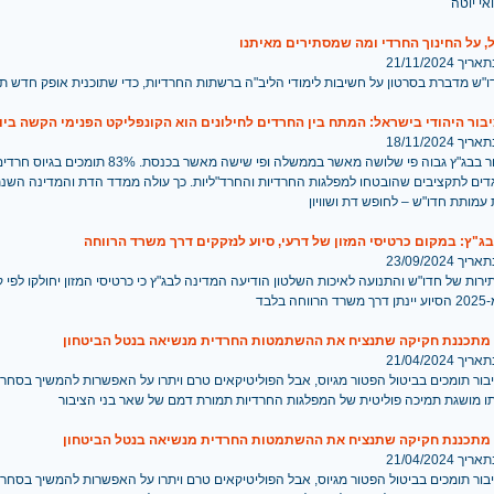
אי יוטה
, על החינוך החרדי ומה שמסתירים מאיתנו
 21/11/2024
"ש מדברת בסרטון על חשיבות לימודי הליב"ה ברשתות החרדיות, כדי שתוכנית אופק חדש תו
 18/11/2024
אמון הציבור בבג"ץ גבוה פי שלושה מאשר בממשלה ופי שישה מאשר בכנסת. %
תנגדים לתקציבים שהובטחו למפלגות החרדיות והחרד"ליות. כך עולה ממדד הדת והמדינה השנת
מותת חדו"ש – לחופש דת ושוויון
ג"ץ: במקום כרטיסי המזון של דרעי, סיוע לנזקקים דרך משרד הרווחה
 23/09/2024
רות של חדו"ש והתנועה לאיכות השלטון הודיעה המדינה לבג"ץ כי כרטיסי המזון יחולקו לפי ק
ה בלבד
תכננת חקיקה שתנציח את ההשתמטות החרדית מנשיאה בנטל הביטחון
 21/04/2024
הציבור תומכים בביטול הפטור מגיוס, אבל הפוליטיקאים טרם ויתרו על האפשרות להמשיך בסחר
 מושגת תמיכה פוליטית של המפלגות החרדיות תמורת דמם של שאר בני הציבור
תכננת חקיקה שתנציח את ההשתמטות החרדית מנשיאה בנטל הביטחון
 21/04/2024
הציבור תומכים בביטול הפטור מגיוס, אבל הפוליטיקאים טרם ויתרו על האפשרות להמשיך בסחר