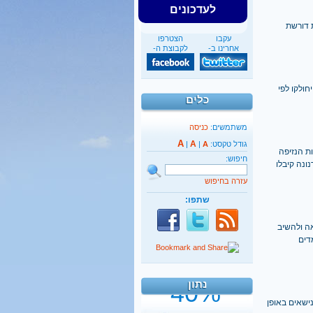
לעדכונים
 דורשת
עקבו
הצטרפו
אחרינו ב-
לקבוצת ה-
חולקו לפי
כלים
משתמשים:
כניסה
A
A
גודל טקסט:
A
|
|
ת הנזיפה
חיפוש:
נה קיבלו
עזרה בחיפוש
שתפו:
ה ולהשיב
40%
דים
מהגברים החרדים אינם
יודעים כלל אנגלית
נתון
קראו בהרחבה
ישאים באופן