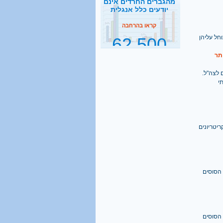
62,500
תלמידי ישיבות בהסדר
דחיית השירות
חל עליהן
קראו בהרחבה
2500
83 תומכים בגיוס חרדים לצה"ל.
נסיעות הפרדה ביום
י
קראו בהרחבה
1 מכל 6
ריטריונים
בני 18 מתגייס לישיבה
קראו בהרחבה
 הסוסים
40%
מהגברים החרדים אינם
יודעים כלל אנגלית
 הסוסים
קראו בהרחבה