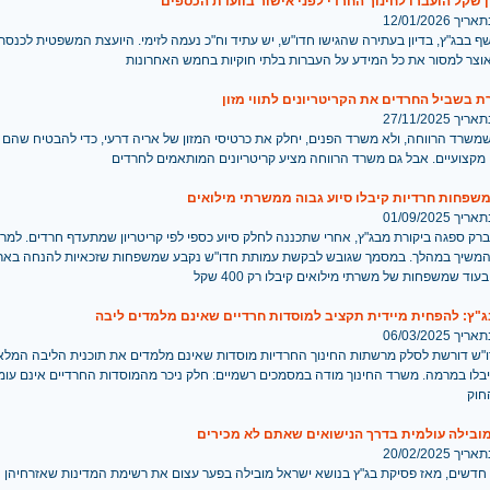
 12/01/2026
 בבג"ץ, בדיון בעתירה שהגישו חדו"ש, יש עתיד וח"כ נעמה לזימי. היועצת המשפטית לכנסת
צר למסור את כל המידע על העברות בלתי חוקיות בחמש האחרונות
 בשביל החרדים את הקריטריונים לתווי מזון
 27/11/2025
משרד הרווחה, ולא משרד הפנים, יחלק את כרטיסי המזון של אריה דרעי, כדי להבטיח שהם י
 מקצועיים. אבל גם משרד הרווחה מציע קריטריונים המותאמים לחרדים
משפחות חרדיות קיבלו סיוע גבוה ממשרתי מילואים
 01/09/2025
 ברק ספגה ביקורת מבג"ץ, אחרי שתכננה לחלק סיוע כספי לפי קריטריון שמתעדף חרדים. למרו
משיך במהלך. במסמך שגובש לבקשת עמותת חדו"ש נקבע שמשפחות שזכאיות להנחה בארנו
"ץ: להפחית מיידית תקציב למוסדות חרדיים שאינם מלמדים ליבה
 06/03/2025
"ש דורשת לסלק מרשתות החינוך החרדיות מוסדות שאינם מלמדים את תוכנית הליבה המלא
בלו במרמה. משרד החינוך מודה במסמכים רשמיים: חלק ניכר מהמוסדות החרדיים אינם עומ
חוק
מובילה עולמית בדרך הנישואים שאתם לא מכירים
 20/02/2025
 חדשים, מאז פסיקת בג"ץ בנושא ישראל מובילה בפער עצום את רשימת המדינות שאזרחיהן נ