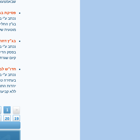
שבאמצעותו
פסיקת בג
נכתב ע''י בתאריך
בג"ץ החלי
מוטעית של 
בג"ץ דחה 
נכתב ע''י בתאריך
בפסק הדין 
קיום שגרת
חדו"ש לבג
נכתב ע''י בתאריך
בעתירה טו
יהדות התור
ללא קביעת 
1
<
20
19