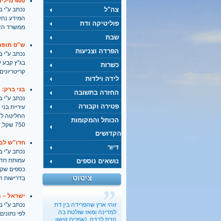
400 מיליון שקל הועברו לחינוך החרדי לפני אישור בוועדת הכספים
צה"ל
נכתב ע''י בתאריך
המידע נחשף
פוליטיקה ודת
ממשרד האו
שבת
ש"ס תופרת
הפרדה וצניעות
נכתב ע''י בתאריך
בג"ץ קבע ש
כשרות
קריטריונים
לידה וילדות
בני ברק: 
החזרה בתשובה
נכתב ע''י בתאריך
פטירה וקבורה
עיריית בני
החליטה לה
הכותל והמקומות
750 שקל, בעוד שמשפחות של משרתי מילואים קיבלו רק 400 שקל
הקדושים
חדו"ש לבג
דיור
נכתב ע''י בתאריך
עמותת חדו
נושאים נוספים
כספים שקי
ציטוט
בדרישות ה
כשבעל קונה בלעדיות על
מיניות האישה
ישראל – 
בתיה כהנא-דרור
, 01.03.2017
זוהי ארץ שהפרידה בין דת
נכתב ע''י בתאריך
"הארץ"
למדינה ומאז שולטת בה
לפי נתונים
הדת לבדה. (אפרים קישון