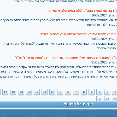
 מושגת תמיכה פוליטית של המפלגות החרדיות תמורת דמם של שאר בני הציבור
"ץ בנושא החמץ בצה"ל: ללא בסיס הלכתי אמיתי
 26/02/2024
ט שלא להתערב בפקודות הצבא המתייחסות להימצאות חמץ בבסיסי צה"ל בפסח על סמך פר
עקרון הלכידות והרעות
את העתירות נגד האיסור על הכנסת חמץ לבסיסי צה"ל
 19/02/2024
כתבה השופטת גילה כנפי-שטייניץ, כי כך נשמרת אחדות הצבא: "לשמור על הלכידות בין החי
 חיים משותפת"
"ץ: לעצור את כניסתן של רשתות החינוך החרדיות ל"אופק חדש" ו"גפ"ן"
 31/12/2023
ענת חדו"ש שהחלטת הממשלה שלפיה מבקשים להעביר מאות מיליוני שקלים נוספים לרשתות
ה וש"ס לא נולדה מתוך צורך מקצועי, אלא עקב דרישה פוליטית והסכמים קואליציוניים. הע
תנאי סף ווידוא שהרשתות מצייתות להם סותרת את הדין, את כללי משרד החינוך ואת המינה
16
15
14
13
12
11
10
9
8
7
6
5
4
3
2
>
22
21
איך תוכל לפעול?