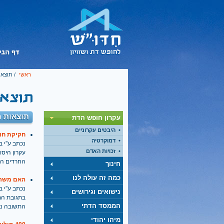
ראשי
/ תוצאו
תוצאות ח
עקרון חופש הדת
היבטים עקרוניים
חקיקת חוק
דמוקרטיה
נכתב ע''י בתאריך
זכויות האדם
עקרון היסו
החרדים הם 
חינוך
כמה זה עולה לנו
האם משרד
נכתב ע''י בתאריך
נישואים וגירושים
הממסד הדתי
התשובה נש
מיהו יהודי